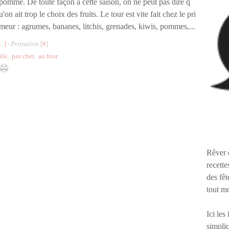
pomme. De toute façon à cette saison, on ne peut pas dire q
u'on ait trop le choix des fruits. Le tour est vite fait chez le pri
meur : agrumes, bananes, litchis, grenades, kiwis, pommes,...
…
]
- Permalien [
#
]
ile
,
pas cher
,
au four
Rêver 
recette
des fêt
tout m
Ici les
simplic