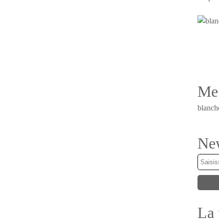
Me 
blanch
New
La 