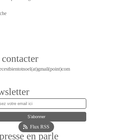
contacter
ecestbientotnoel(at)gmail(point)com
sletter
Flux RSS
presse en parle