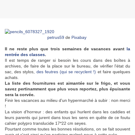
petrus59
de
Pixabay
Il ne reste plus que trois semaines de vacances avant
la
rentrée des classes
.
Il est temps de ranger si besoin les cours dans des boîtes à
archives, de faire de la place sur le bureau, de vérifier l'état du
sac, des stylos,
des feutres (qui se recyclent !)
et faire quelques
achats.
La liste des fournitures est aimantée sur le frigo, et vous
savez pertinamment que plus vous reportez, plus épuisante
sera la corvée.
Finir les vacances au milieu d'un hypermarché à subir : non merci
!
La vision d'horreur : des enfants qui hurlent dans les caddies et
leurs parents qui jurent dans tous les sens en quête de ce foutu
cahier polypro translucide 17*22 cm seyes.
Pourtant comme toutes les bonnes résolutions, on se fait souvent
avoir et c'est ainsi qu'on participe malgré nous à cette ruée.