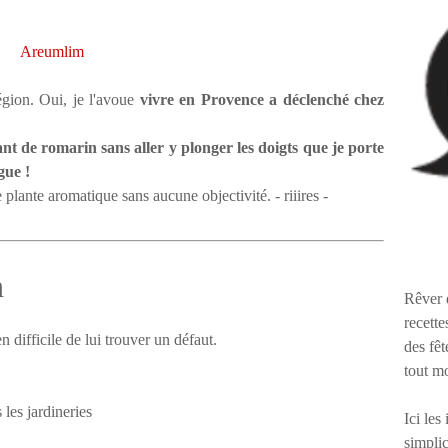
Areumlim
région. Oui, je l'avoue
vivre en Provence a déclenché chez
nt de romarin sans aller y plonger les doigts que je porte
igue !
e plante aromatique sans aucune objectivité. - riiires -
n
Rêver 
recette
 difficile de lui trouver un défaut.
des fêt
tout m
 les jardineries
Ici les
simplic