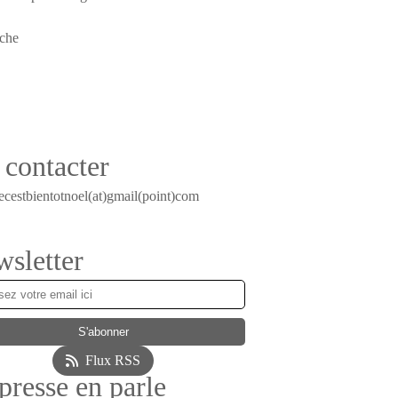
contacter
ecestbientotnoel(at)gmail(point)com
sletter
Flux RSS
presse en parle