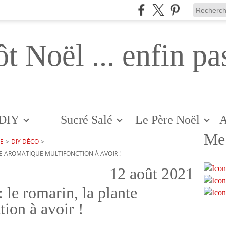
ôt Noël ... enfin pa
DIY
Sucré Salé
Le Père Noël
A
Me 
TE
>
DIY DÉCO
>
NTE AROMATIQUE MULTIFONCTION À AVOIR !
12 août 2021
: le romarin, la plante
ion à avoir !