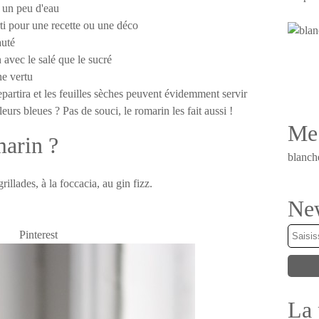
e un peu d'eau
rti pour une recette ou une déco
auté
n avec le salé que le sucré
une vertu
partira et les feuilles sèches peuvent évidemment servir
eurs bleues ? Pas de souci, le romarin les fait aussi !
Me 
marin ?
blanch
illades, à la foccacia, au gin fizz.
New
Pinterest
La 