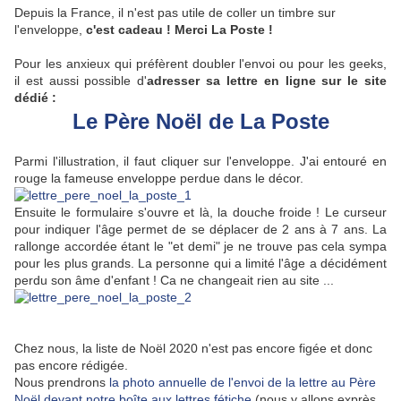
Depuis la France, il n'est pas utile de coller un timbre sur
l'enveloppe,
c'est cadeau ! Merci La Poste !
Pour les anxieux qui préfèrent doubler l'envoi ou pour les geeks,
il est aussi possible d'
adresser sa lettre en ligne
sur le site
dédié :
Le Père Noël de La Poste
Parmi l'illustration, il faut cliquer sur l'enveloppe. J'ai entouré en
rouge la fameuse enveloppe perdue dans le décor.
Ensuite le formulaire s'ouvre et là, la douche froide ! Le curseur
pour indiquer l'âge permet de se déplacer de 2 ans à 7 ans. La
rallonge accordée étant le "et demi" je ne trouve pas cela sympa
pour les plus grands. La personne qui a limité l'âge a décidément
perdu son âme d'enfant ! Ca ne changeait rien au site ...
Chez nous, la liste de Noël 2020 n'est pas encore figée et donc
pas encore rédigée.
Nous prendrons
la photo annuelle de l'envoi de la lettre au Père
Noël devant notre boîte aux lettres fétiche
(nous y allons exprès