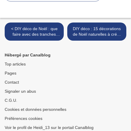
< DIY déco de Noël : que
DIY déco : 15 décorations
faire avec des tranches
de Noël naturelles à créer
d'oranges séchées ? 15
après une sortie en forêt
idées faciles et canons !
(Noël écolo) >
Hébergé par Canalblog
Top articles
Pages
Contact
Signaler un abus
C.G.U.
Cookies et données personnelles
Préférences cookies
Voir le profil de Heidi_13 sur le portail Canalblog