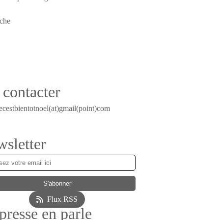
contacter
ecestbientotnoel(at)gmail(point)com
sletter
Flux RSS
presse en parle