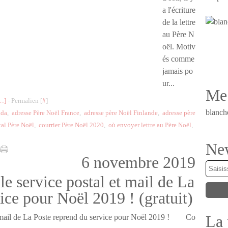
a l'écriture
de la lettre
au Père N
oël. Motiv
és comme
jamais po
ur...
Me 
…
]
- Permalien [
#
]
blanch
ada
,
adresse Père Noël France
,
adresse père Noël Finlande
,
adresse père
tal Père Noël
,
courrier Père Noël 2020
,
où envoyer lettre au Père Noël
,
New
6 novembre 2019
le service postal et mail de La
ice pour Noël 2019 ! (gratuit)
La 
Co