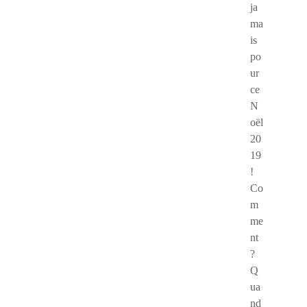
ja
ma
is
po
ur
ce
N
oël
20
19
!
Co
m
me
nt
?
Q
ua
nd