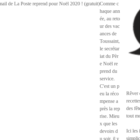
Comme c
haque ann
ée, au reto
ur des vac
ances de
Toussaint,
le secrétar
iat du Pèr
e Noël re
prend du
service.
C'est un p
Rêver 
eu la réco
recette
mpense a
des fêt
près la rep
tout m
rise. Mieu
x que les
Ici les
devoirs d
simplic
u soir, il y