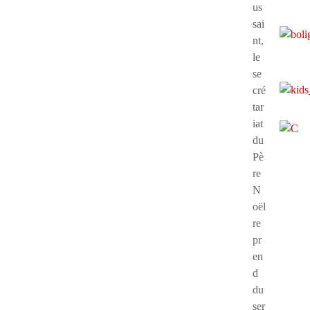
us
sai
nt,
le
se
cré
tar
iat
du
Pè
re
N
oël
re
pr
en
d
du
ser