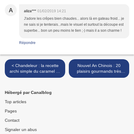
A
aliza***
01/02/2019 14:21
J'adore les crêpes bien chaudes... alors là en gateau froid... je
ne sais si je tenterais...mais le visuel et surtout la découpe est
superbe... bon un peu moins le tien ;-) mais il a son charme !
Répondre
< Chandeleur : la recette
Nouvel An Chinois : 20
archi simple du caramel au
plaisirs gourmands très
beurre salé
cochons >
Hébergé par Canalblog
Top articles
Pages
Contact
Signaler un abus