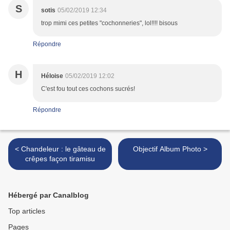
S
sotis
05/02/2019 12:34
trop mimi ces petites "cochonneries", lol!!!! bisous
Répondre
H
Héloise
05/02/2019 12:02
C'est fou tout ces cochons sucrés!
Répondre
< Chandeleur : le gâteau de
Objectif Album Photo >
crêpes façon tiramisu
Hébergé par Canalblog
Top articles
Pages