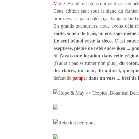
Motte
. Bouhh des gens qui vont voir du béto
Cette édition était sous le signe du farnie
bronzées. La peau hâlée, ça change quand on a
En grands aventuriers, nous avons déjà ré
route, si peu de frais, on envisage même 
Le seul bémol reste la déco. C'est souve
aseptisée, pleine de références ikéa ... 
Si j'avais une location dans cette régio
(faudrait pas se ruiner non plus)
, du coton,
des claires, du brut, du naturel, quelqu
défaut de
pampa
)
dans un vase ... bref de 