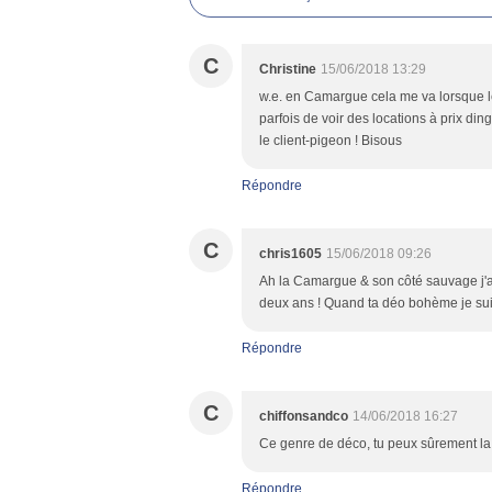
C
Christine
15/06/2018 13:29
w.e. en Camargue cela me va lorsque l
parfois de voir des locations à prix ding
le client-pigeon ! Bisous
Répondre
C
chris1605
15/06/2018 09:26
Ah la Camargue & son côté sauvage j'ado
deux ans ! Quand ta déo bohème je suis
Répondre
C
chiffonsandco
14/06/2018 16:27
Ce genre de déco, tu peux sûrement la 
Répondre