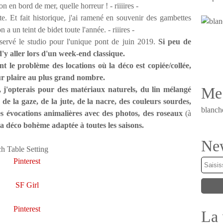
n en bord de mer, quelle horreur ! - riiiires -
nte. Et fait historique, j'ai ramené en souvenir des gambettes
 un teint de bidet toute l'année. - riiires -
servé le studio pour l'unique pont de juin 2019.
Si peu de
d'y aller lors d'un week-end classique.
nt le problème des locations où la déco est copiée/collée,
pour plaire au plus grand nombre.
Me 
n, j'opterais pour des matériaux naturels, du lin mélangé
 de la gaze, de la jute, de la nacre, des couleurs sourdes,
blanch
es évocations animalières avec des photos, des roseaux
(à
la déco bohème adaptée à toutes les saisons.
New
Pinterest
SF Girl
Pinterest
La 