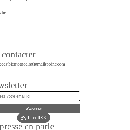
contacter
ecestbientotnoel(at)gmail(point)com
sletter
Flux RSS
presse en parle