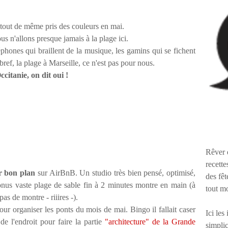
tout de même pris des couleurs en mai.
s n'allons presque jamais à la plage ici.
léphones qui braillent de la musique, les gamins qui se fichent
. bref, la plage à Marseille, ce n'est pas pour nous.
citanie, on dit oui !
Rêver 
recette
r bon plan
sur AirBnB. Un studio très bien pensé, optimisé,
des fêt
bonus vaste plage de sable fin à 2 minutes montre en main (à
tout m
as de montre - riiires -).
our organiser les ponts du mois de mai. Bingo il fallait caser
Ici les
e l'endroit pour faire la partie
"architecture" de la Grande
simplic