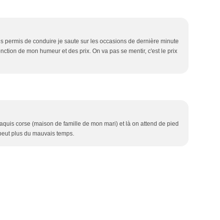
Sans permis de conduire je saute sur les occasions de dernière minute
onction de mon humeur et des prix. On va pas se mentir, c'est le prix
uis corse (maison de famille de mon mari) et là on attend de pied
 peut plus du mauvais temps.