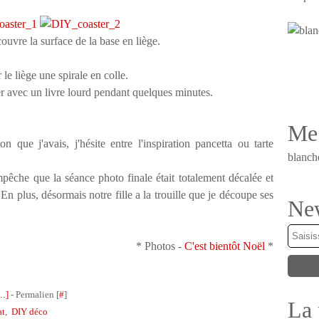
ouvre la surface de la base en liège.
 le liège une spirale en colle.
ser avec un livre lourd pendant quelques minutes.
Me 
n que j'avais, j'hésite entre l'inspiration pancetta ou tarte
blanch
empêche que la séance photo finale était totalement décalée et
En plus, désormais notre fille a la trouille que je découpe ses
New
* Photos -
C'est bientôt Noël
*
…
]
- Permalien [
#
]
La 
at
,
DIY déco