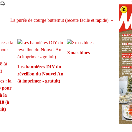
La purée de courge butternut (recette facile et rapide)
Xmas blues
Les bannières DIY du
réveillon du Nouvel An
s : la
(à imprimer - gratuit)
s pour
à la
18 (à
it)