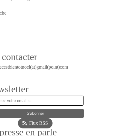
contacter
ecestbientotnoel(at)gmail(point)com
sletter
Flux RSS
presse en parle