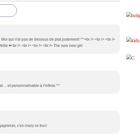
> Moi qui n'ai pas de dessous de plat justement! ^^<br /> <br /> <br />
bille ♥<br /> <br /> <br /> <br /> The new new girl
l.... et personnalisable à l’infinie ^^
 gagneras, c'es crazy ce truc!