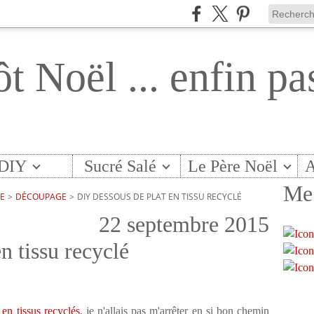
ôt Noël ... enfin pa
DIY
Sucré Salé
Le Père Noël
A
Me 
TE
>
DÉCOUPAGE
>
DIY DESSOUS DE PLAT EN TISSU RECYCLÉ
22 septembre 2015
n tissu recyclé
 en tissus recyclés
, je n'allais pas m'arrêter en si bon chemin