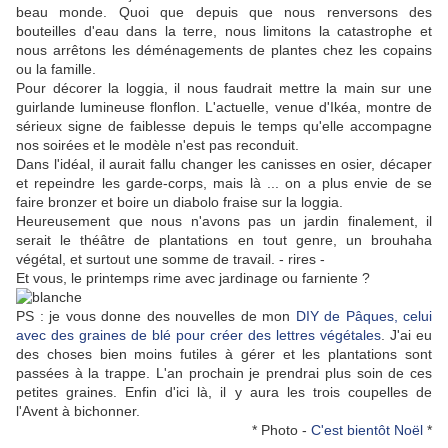
beau monde. Quoi que depuis que nous renversons des
bouteilles d'eau dans la terre, nous limitons la catastrophe et
nous arrêtons les déménagements de plantes chez les copains
ou la famille.
Pour décorer la loggia, il nous faudrait mettre la main sur une
guirlande lumineuse flonflon. L'actuelle, venue d'Ikéa, montre de
sérieux signe de faiblesse depuis le temps qu'elle accompagne
nos soirées et le modèle n'est pas reconduit.
Dans l'idéal, il aurait fallu changer les canisses en osier, décaper
et repeindre les garde-corps, mais là ... on a plus envie de se
faire bronzer et boire un diabolo fraise sur la loggia.
Heureusement que nous n'avons pas un jardin finalement, il
serait le théâtre de plantations en tout genre, un brouhaha
végétal, et surtout une somme de travail. - rires -
Et vous, le printemps rime avec jardinage ou farniente ?
PS : je vous donne des nouvelles de mon
DIY de Pâques, celui
avec des graines de blé pour créer des lettres végétales
. J'ai eu
des choses bien moins futiles à gérer et les plantations sont
passées à la trappe. L'an prochain je prendrai plus soin de ces
petites graines. Enfin d'ici là, il y aura les trois coupelles de
l'Avent à bichonner.
*
Photo -
C'est bientôt Noël
*