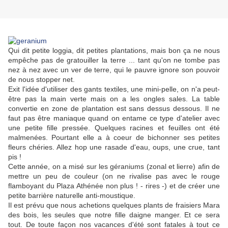
Qui dit petite loggia, dit petites plantations, mais bon ça ne nous
empêche pas de gratouiller la terre ... tant qu'on ne tombe pas
nez à nez avec un ver de terre, qui le pauvre ignore son pouvoir
de nous stopper net.
Exit l'idée d'utiliser des gants textiles, une mini-pelle, on n'a peut-
être pas la main verte mais on a les ongles sales. La table
convertie en zone de plantation est sans dessus dessous. Il ne
faut pas être maniaque quand on entame ce type d'atelier avec
une petite fille pressée. Quelques racines et feuilles ont été
malmenées. Pourtant elle a à coeur de bichonner ses petites
fleurs chéries. Allez hop une rasade d'eau, oups, une crue, tant
pis !
Cette année, on a misé sur les géraniums (zonal et lierre) afin de
mettre un peu de couleur (on ne rivalise pas avec le rouge
flamboyant du Plaza Athénée non plus ! - rires -) et de créer une
petite barrière naturelle anti-moustique.
Il est prévu que nous achetions quelques plants de fraisiers Mara
des bois, les seules que notre fille daigne manger. Et ce sera
tout. De toute façon nos vacances d'été sont fatales à tout ce