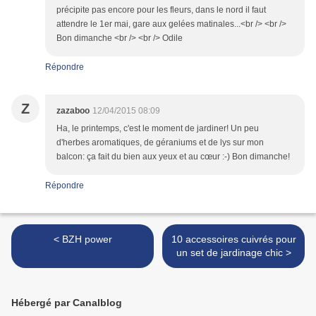
précipite pas encore pour les fleurs, dans le nord il faut
attendre le 1er mai, gare aux gelées matinales...<br /> <br />
Bon dimanche <br /> <br /> Odile
Répondre
Z
zazaboo
12/04/2015 08:09
Ha, le printemps, c'est le moment de jardiner! Un peu
d'herbes aromatiques, de géraniums et de lys sur mon
balcon: ça fait du bien aux yeux et au cœur :-) Bon dimanche!
Répondre
< BZH power
10 accessoires cuivrés pour
un set de jardinage chic >
Hébergé par Canalblog