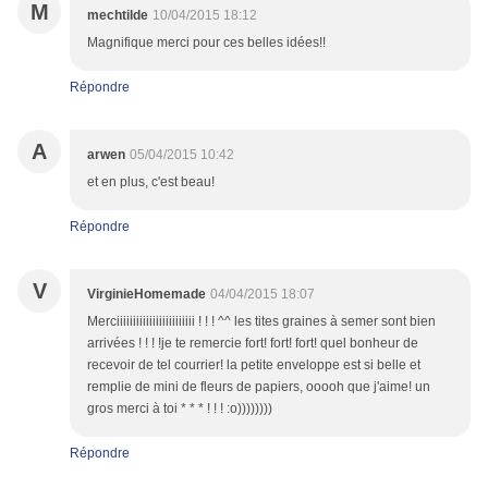
M
mechtilde
10/04/2015 18:12
Magnifique merci pour ces belles idées!!
Répondre
A
arwen
05/04/2015 10:42
et en plus, c'est beau!
Répondre
V
VirginieHomemade
04/04/2015 18:07
Merciiiiiiiiiiiiiiiiiiiiiiii ! ! ! ^^ les tites graines à semer sont bien
arrivées ! ! ! !je te remercie fort! fort! fort! quel bonheur de
recevoir de tel courrier! la petite enveloppe est si belle et
remplie de mini de fleurs de papiers, ooooh que j'aime! un
gros merci à toi * * * ! ! ! :o))))))))
Répondre