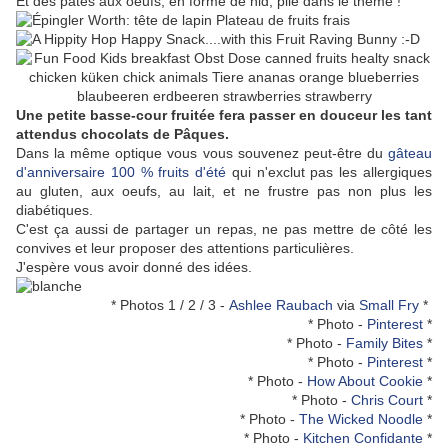
Et des pâtes aux oeufs, en forme de nid, pile dans le thème !
Une petite basse-cour fruitée fera passer en douceur les tant
attendus chocolats de Pâques.
Dans la même optique vous vous souvenez peut-être du
gâteau
d'anniversaire 100 % fruits d'été
qui n'exclut pas les allergiques
au gluten, aux oeufs, au lait, et ne frustre pas non plus les
diabétiques.
C'est ça aussi de partager un repas, ne pas mettre de côté les
convives et leur proposer des attentions particulières.
J'espère vous avoir donné des idées.
* Photos 1 / 2 / 3 -
Ashlee Raubach
via
Small Fry
*
* Photo -
Pinterest
*
* Photo -
Family Bites
*
* Photo -
Pinterest
*
* Photo -
How About Cookie
*
* Photo -
Chris Court
*
* Photo -
The Wicked Noodle
*
* Photo -
Kitchen Confidante
*