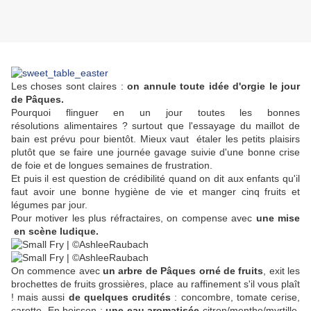
Les choses sont claires :
on annule toute idée d'orgie le jour
de Pâques.
Pourquoi flinguer en un jour toutes les bonnes
résolutions alimentaires ? surtout que l'essayage du maillot de
bain est prévu pour bientôt. Mieux vaut étaler les petits plaisirs
plutôt que se faire une journée gavage suivie d'une bonne crise
de foie et de longues semaines de frustration.
Et puis il est question de crédibilité quand on dit aux enfants qu'il
faut avoir une bonne hygiène de vie et manger cinq fruits et
légumes par jour.
Pour motiver les plus réfractaires, on compense avec
une mise
en scène ludique.
On commence avec
un arbre de Pâques orné de fruits
, exit les
brochettes de fruits grossières, place au raffinement s'il vous plaît
! mais aussi
de quelques crudités
: concombre, tomate cerise,
carotte. En boisson :
une eau aromatisée
citron/menthe/myrtille,