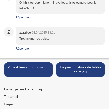
Ohhh, c'est trop mignon ! Bravo les artistes et merci pour le
partage = )
Répondre
Z
zazaboo
01/04/2015 18:11
Trop mignon ce poisson!
Répondre
< Il est beau mon poisson !
Pâques : 5 styles de tables
de fête >
Hébergé par Canalblog
Top articles
Pages