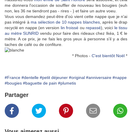
me donnera l'occasion de souffler de nouveau les bougies (euh
non, les 36 ne tiendront pas - rires - ) et faire un autre voeu.
Vous vous demandez peut-être d'où vient cette nappe que je n'ai
pas intégré à
ma sélection de 10 nappes blanches
, après le drap
recyclé en nappe (en version
lin froissé
ou
repassé
), voici
le tissu
au mètre SUNRID
vendu pour faire des rideaux chez Ikéa, 1 € le
mètre. A ce prix, je ne fais les gros yeux à personne s'il y a des
taches de café ou de confiture.
* Photos -
C'est bientôt Noël
*
#France
#dentelle
#petit déjeuner
#original
#anniversaire
#nappe
#bougies
#baguette de pain
#plumetis
Partager
Vous aimerez aussi