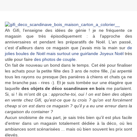
Ah Gifi, l'enseigne des idées de génie ! je ne fréquente ce
magasin que très épisodiquement : à l'approche des
anniversaires et pendant les préparatifs de Noël. L'an passé,
c'est d'ailleurs dans ce magasin que j'avais mis la main sur
de
jolies boules de Noël mais surtout une guirlande Joyeux Noël
très
utile pour faire
des photos de couple
.
On fait de nouveau un bond dans le temps. Cet été pour finaliser
les achats pour la petite fête des 3 ans de notre fille, j'ai arpenté
tous les rayons ou presque (les panières à chiens et chats ça ne
me branche pas - rires -). Et je suis tombée sur une étagère que
laquelle
des objets de déco scandinave en bois
me parlaient.
Si, si ! ils m'ont dit ça :
approche-toi, oui ! on est bien des objets
en vente chez Gifi, qu'est-ce que tu crois ? qu'on est forcément
cheap si on est dans ce magasin ? qu'il y a eu une erreur dans la
cargaison du container ?
Aucun snobisme de ma part, je sais très bien qu'il est plus facile
d'entrer dans un magasin totalement dédiée à la déco, où les
ambiances sont scénarisées ... mais où bien souvent les prix sont
élevés.