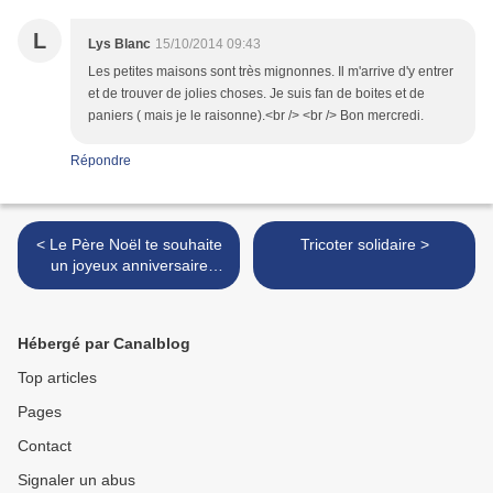
L
Lys Blanc
15/10/2014 09:43
Les petites maisons sont très mignonnes. Il m'arrive d'y entrer
et de trouver de jolies choses. Je suis fan de boites et de
paniers ( mais je le raisonne).<br /> <br /> Bon mercredi.
Répondre
< Le Père Noël te souhaite
Tricoter solidaire >
un joyeux anniversaire
(vidéo personnalisée
gratuite)
Hébergé par Canalblog
Top articles
Pages
Contact
Signaler un abus