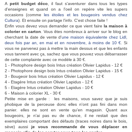
A
petit budget déco
, il faut s'aventurer dans tous les types
d'enseignes et quand on a l'oeil on repère vite les supers
occasions (comme
les étoiles et les bougeoirs vendus chez
Cultura
). Et ensuite on partage l'info. C'est chose faite !
Enfin vous devez vous demander ce que vient faire
la maison à
colorier en carton
. Vous êtes nombreux à arriver sur le blog en
cherchant la date de vente d'
une maison équivalente chez Lidl,
deux fois par an, en mai et en novembre, à moins de 10 €
. Si
vous ne parvenez pas à mettre la main dessus et que les enfants
vous tannent avec ça, sachez que vous pouvez vous débarrasser
de cette complainte avec ce modèle à 30 €.
1 - Photophore design bois Intus création Olivier Lapidus - 12 €
2 - Photophore design bois Intus création Olivier Lapidus - 15 €
3 - Bougeoir bois Intus création Olivier Lapidus - 12 €
4 - Etagère Intus création Olivier Lapidus - 12 €
5 - Etagère Intus création Olivier Lapidus - 10 €
6 - Maison à colorier XL - 30 €
Petite mise en garde : les maisons, vous savez que je suis
phobique de la perceuse donc elles n'ont pas fini dans mon
panier. elles ne sont en vente qu'en magasin. Quant aux
bougeoirs, je n'ai pas eu de chance, il ne restait que des
exemplaires comportant des défauts (traces noires dans le bois,
sève) aussi
je vous recommande de vous déplacer en