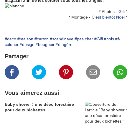
magasin afin de les scruter sous tous les angles.
* Photos -
Gifi
*
* Montage -
C'est bientôt Noël
*
#déco
#maison
#carton
#scandinave
#pas cher
#Gifi
#bois
#à
colorier
#design
#bougeoir
#étagère
Partager
Vous aimerez aussi
Baby shower : une déco forestière
pour deux bichettes