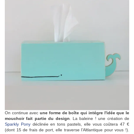
On continue avec
une forme de boîte qui intégre l'idée que le
mouchoir fait partie du design
. La baleine ! une création de
Sparkly Pony
déclinée en tons pastels, elle vous coûtera 47 €
(dont 15 de frais de port, elle traverse l'Altlantique pour vous !).