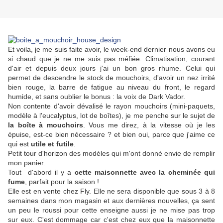
Et voila, je me suis faite avoir, le week-end dernier nous avons eu
si chaud que je ne me suis pas méfiée. Climatisation, courant
d'air et depuis deux jours j'ai un bon gros rhume. Celui qui
permet de descendre le stock de mouchoirs, d'avoir un nez irrité
bien rouge, la barre de fatigue au niveau du front, le regard
humide, et sans oublier le bonus : la voix de Dark Vador.
Non contente d'avoir dévalisé le rayon mouchoirs (mini-paquets,
modèle à l'eucalyptus, lot de boîtes), je me penche sur le sujet de
la boîte à mouchoirs
. Vous me direz, à la vitesse où je les
épuise, est-ce bien nécessaire ? et bien oui, parce que j'aime ce
qui est
utile et futile
.
Petit tour d'horizon des modèles qui m'ont donné envie de remplir
mon panier.
Tout d'abord il y a
cette maisonnette avec la cheminée qui
fume
, parfait pour la saison !
Elle est en vente chez Fly. Elle ne sera disponible que sous 3 à 8
semaines dans mon magasin et aux dernières nouvelles, ça sent
un peu le roussi pour cette enseigne aussi je ne mise pas trop
sur eux. C'est dommage car c'est chez eux que la maisonnette