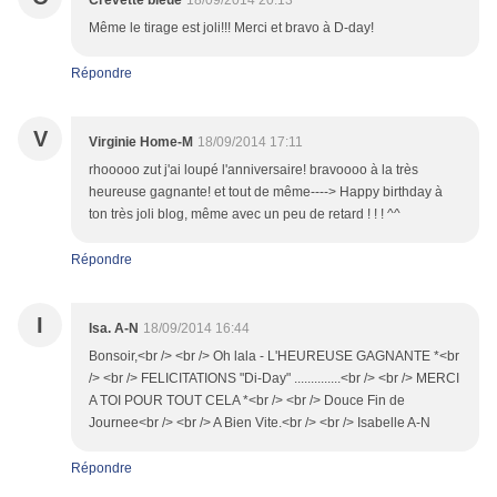
Crevette bleue
18/09/2014 20:13
Même le tirage est joli!!! Merci et bravo à D-day!
Répondre
V
Virginie Home-M
18/09/2014 17:11
rhooooo zut j'ai loupé l'anniversaire! bravoooo à la très
heureuse gagnante! et tout de même----> Happy birthday à
ton très joli blog, même avec un peu de retard ! ! ! ^^
Répondre
I
Isa. A-N
18/09/2014 16:44
Bonsoir,<br /> <br /> Oh lala - L'HEUREUSE GAGNANTE *<br
/> <br /> FELICITATIONS "Di-Day" ..............<br /> <br /> MERCI
A TOI POUR TOUT CELA *<br /> <br /> Douce Fin de
Journee<br /> <br /> A Bien Vite.<br /> <br /> Isabelle A-N
Répondre