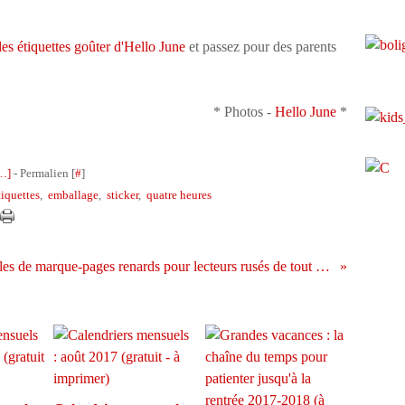
les étiquettes goûter d'Hello June
et passez pour des parents
* Photos -
Hello June
*
…
]
- Permalien [
#
]
tiquettes
,
emballage
,
sticker
,
quatre heures
4 styles de marque-pages renards pour lecteurs rusés de tout âge (à imprimer - gratuit)