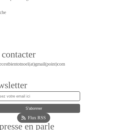
contacter
ecestbientotnoel(at)gmail(point)com
sletter
Flux RSS
presse en parle