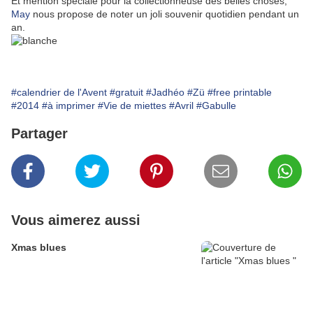
Et mention spéciale pour la collectionneuse des belles choses,
May
nous propose de noter un joli souvenir quotidien pendant un
an.
#calendrier de l'Avent
#gratuit
#Jadhéo
#Zü
#free printable
#2014
#à imprimer
#Vie de miettes
#Avril
#Gabulle
Partager
Vous aimerez aussi
Xmas blues