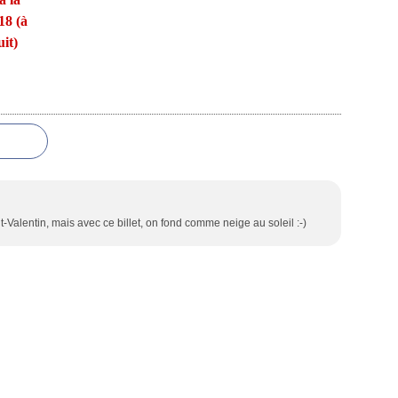
18 (à
it)
t-Valentin, mais avec ce billet, on fond comme neige au soleil :-)