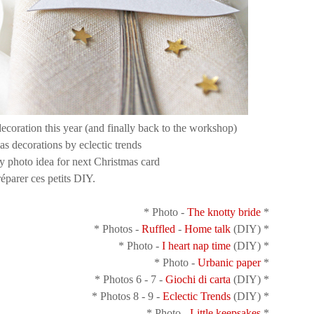
réparer ces petits DIY.
* Photo -
The knotty bride
*
* Photos -
Ruffled
-
Home talk
(DIY) *
* Photo -
I heart nap time
(DIY) *
* Photo -
Urbanic paper
*
* Photos 6 - 7 -
Giochi di carta
(DIY) *
* Photos 8 - 9 -
Eclectic Trends
(DIY) *
* Photo -
Little keepsakes
*