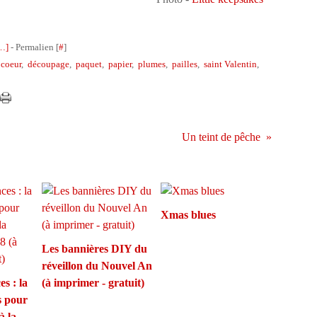
…
]
- Permalien [
#
]
,
coeur
,
découpage
,
paquet
,
papier
,
plumes
,
pailles
,
saint Valentin
,
Un teint de pêche
Xmas blues
Les bannières DIY du
réveillon du Nouvel An
s : la
(à imprimer - gratuit)
s pour
à la