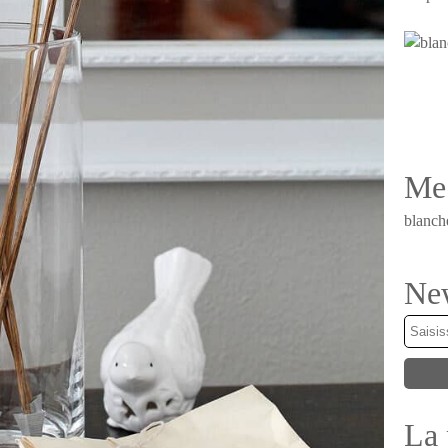
Me 
blanch
New
La 