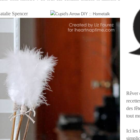
Rêver 
recette
des fêt
tout m
Ici les
simplic