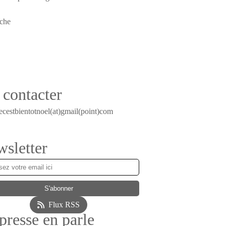
contacter
ecestbientotnoel(at)gmail(point)com
sletter
Flux RSS
presse en parle