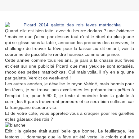
Quand elle est bien faite, avec du beurre dedans ? une évidence
! mais ce que j'aime par dessus tout c'est le rituel du plus jeune
qui se glisse sous la table, annonce les prénoms des convives, le
challenge de trouver la fève pour la laisser au dit-enfant, voir la
couronne de pacotille le rendre heureux comme un prince.
Cette année comme tous les ans, je pars à la chasse aux fèves
et c'est sur une publicité Picard que mes yeux se sont extasiés,
rhooo des petites matriochkas. Oui mais voila, il n'y en a qu'une
par galette. Verdict ce week-end !
Les autres années, je dévalise le rayon Vahiné, mais hormis pour
les fèves, je ne trouve pas excellentes les préparations prêtes à
l'emploi. Là, pour 5.90 €, je teste à moindre frais la galette à
cuire, les 6 parts trouveront preneurs et ce sera bien suffisant car
la frangipane écoeure vite.
Et de votre côté, vous apprêtez-vous à craquer pour les galettes
et les gâteaux des rois ?
Edit : la galette était aussi belle que bonne. Le feuilletage, les
festons ... dommage que la fève ait été verte, le coloris qui me