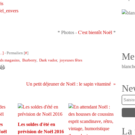
*
Photos -
C'est bientôt Noël
*
…
]
- Permalien [
#
]
Me 
ds magasins
,
Burberry
,
Dark vador
,
joyeuses fêtes
blanch
Un petit déjeuner de Noël : le sapin vitaminé
New
es
Les soldes d'été en
La 
Noël
prévision de Noël 2016