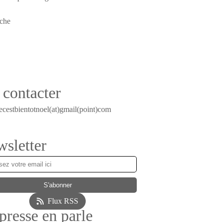
contacter
ecestbientotnoel(at)gmail(point)com
sletter
Flux RSS
presse en parle