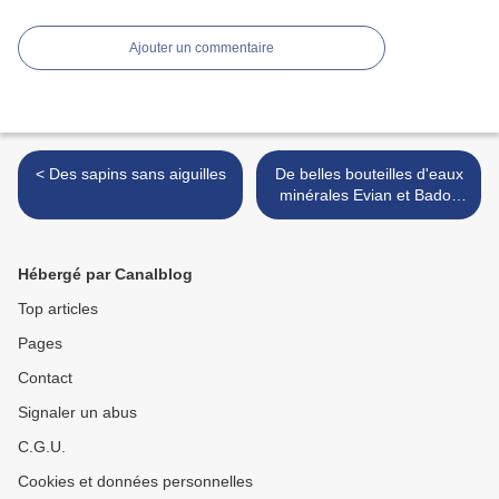
Ajouter un commentaire
< Des sapins sans aiguilles
De belles bouteilles d'eaux
minérales Evian et Badoit
pour les tables de fêtes : ça
coule de source ! >
Hébergé par Canalblog
Top articles
Pages
Contact
Signaler un abus
C.G.U.
Cookies et données personnelles