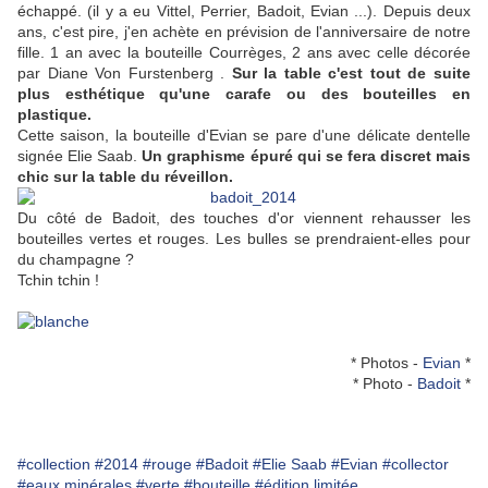
échappé. (il y a eu Vittel, Perrier, Badoit, Evian ...). Depuis deux
ans, c'est pire, j'en achète en prévision de l'anniversaire de notre
fille. 1 an avec la bouteille Courrèges, 2 ans avec celle décorée
par Diane Von Furstenberg .
Sur la table c'est tout de suite
plus esthétique qu'une carafe ou des bouteilles en
plastique.
Cette saison, la bouteille d'Evian se pare d'une délicate dentelle
signée Elie Saab.
Un graphisme épuré qui se fera discret mais
chic sur la table du réveillon.
Du côté de Badoit, des touches d'or viennent rehausser les
bouteilles vertes et rouges. Les bulles se prendraient-elles pour
du champagne ?
Tchin tchin !
* Photos -
Evian
*
* Photo -
Badoit
*
#collection
#2014
#rouge
#Badoit
#Elie Saab
#Evian
#collector
#eaux minérales
#verte
#bouteille
#édition limitée