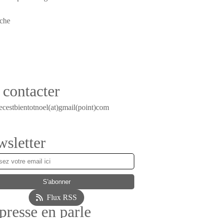
contacter
ecestbientotnoel(at)gmail(point)com
sletter
Flux RSS
presse en parle