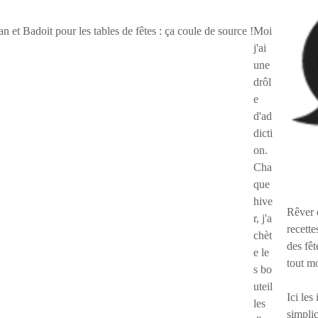
Moi
j'ai
une
drôl
e
d'ad
dicti
on.
Cha
que
hive
Rêver 
r, j'a
recette
chèt
des fêt
e le
tout m
s bo
uteil
Ici les
les
simplic