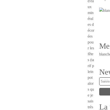
d'ea
ux
min
éral
es d
écor
ées
pou
Me 
r les
fête
blanch
s (ta
rif p
New
lein
pot
alor
s qu
e je
sais
La 
très