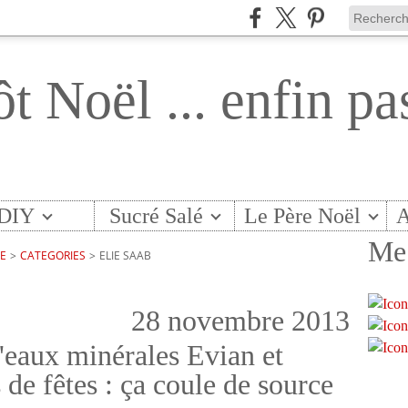
ôt Noël ... enfin pa
DIY
Sucré Salé
Le Père Noël
A
Me 
TE
>
CATEGORIES
>
ELIE SAAB
28 novembre 2013
d'eaux minérales Evian et
 de fêtes : ça coule de source