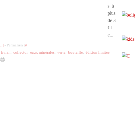
s, à
plus
de 3
€ l
e...
…
]
- Permalien [
#
]
,
Evian
,
collector
,
eaux minérales
,
verte
,
bouteille
,
édition limitée
l Canalblog
Top articles
Contact
Signaler un abus
C.G.U.
Cookies et donnée