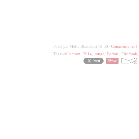
Posté par Melle Blanche à 10:06 -
Commentaires [
Tags:
collection
,
2014
,
rouge
,
Badoit
,
Elie Saab
Voir le profil de
Heidi_13
sur le portai