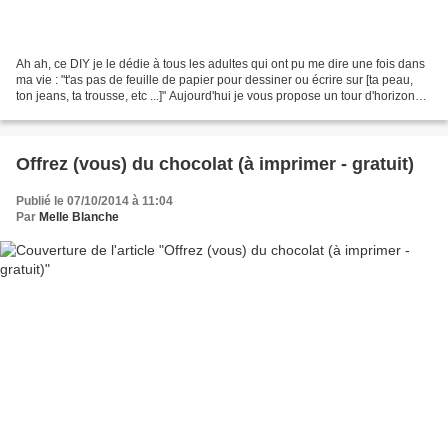
Ah ah, ce DIY je le dédie à tous les adultes qui ont pu me dire une fois dans
ma vie : "t'as pas de feuille de papier pour dessiner ou écrire sur [ta peau,
ton jeans, ta trousse, etc ...]" Aujourd'hui je vous propose un tour d'horizon
des possibilités...
Offrez (vous) du chocolat (à imprimer - gratuit)
Publié le 07/10/2014 à 11:04
Par
Melle Blanche