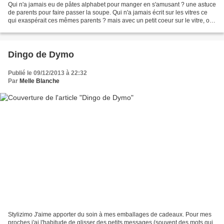
Qui n'a jamais eu de pâtes alphabet pour manger en s'amusant ? une astuce
de parents pour faire passer la soupe. Qui n'a jamais écrit sur les vitres ce
qui exaspérait ces mêmes parents ? mais avec un petit coeur sur le vitre, on
ne se faisait pas gronder...
Dingo de Dymo
Publié le 09/12/2013 à 22:32
Par
Melle Blanche
Stylizimo J'aime apporter du soin à mes emballages de cadeaux. Pour mes
proches j'ai l'habitude de glisser des petits messages (souvent des mots qui