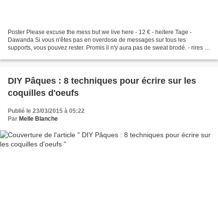
Poster Please excuse the mess but we live here - 12 € - heitere Tage -
Dawanda Si vous n'êtes pas en overdose de messages sur tous les
supports, vous pouvez rester. Promis il n'y aura pas de sweat brodé. - rires -
Je partage avec vous les articles qui...
DIY Pâques : 8 techniques pour écrire sur les
coquilles d'oeufs
Publié le 23/03/2015 à 05:22
Par
Melle Blanche