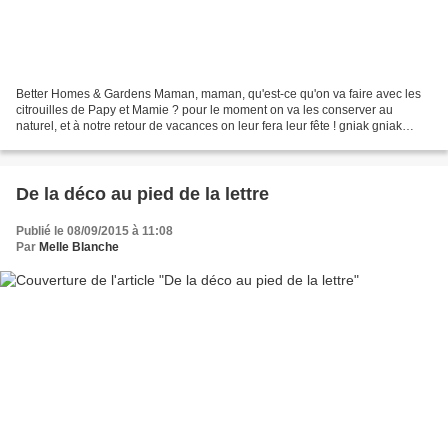
Better Homes & Gardens Maman, maman, qu'est-ce qu'on va faire avec les
citrouilles de Papy et Mamie ? pour le moment on va les conserver au
naturel, et à notre retour de vacances on leur fera leur fête ! gniak gniak
gniak gniak ! Cela nous laisse encore...
De la déco au pied de la lettre
Publié le 08/09/2015 à 11:08
Par
Melle Blanche