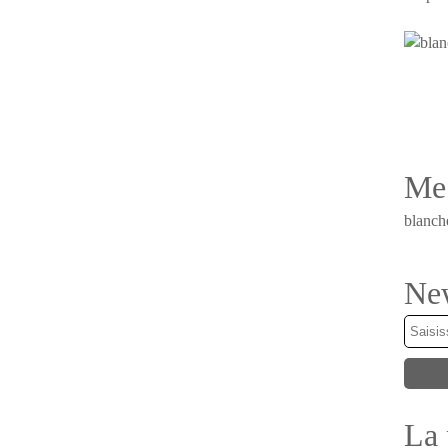
Me 
blanch
New
La 