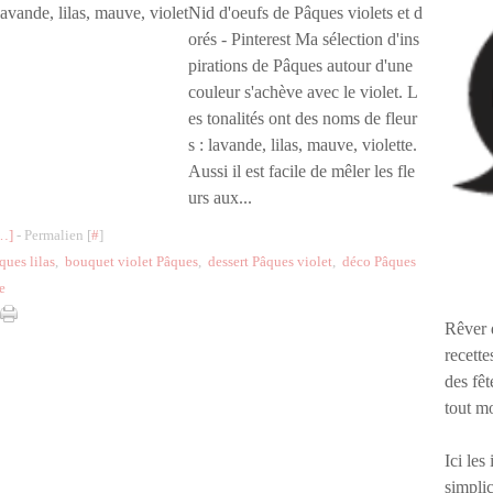
Nid d'oeufs de Pâques violets et d
orés - Pinterest Ma sélection d'ins
pirations de Pâques autour d'une
couleur s'achève avec le violet. L
es tonalités ont des noms de fleur
s : lavande, lilas, mauve, violette.
Aussi il est facile de mêler les fle
urs aux...
…
]
- Permalien [
#
]
ques lilas
,
bouquet violet Pâques
,
dessert Pâques violet
,
déco Pâques
e
Rêver 
recette
des fêt
tout m
Ici les
simplic