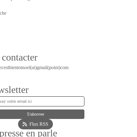
contacter
ecestbientotnoel(at)gmail(point)com
sletter
Flux RSS
presse en parle