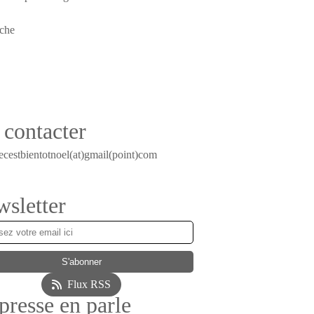
contacter
ecestbientotnoel(at)gmail(point)com
sletter
Flux RSS
presse en parle