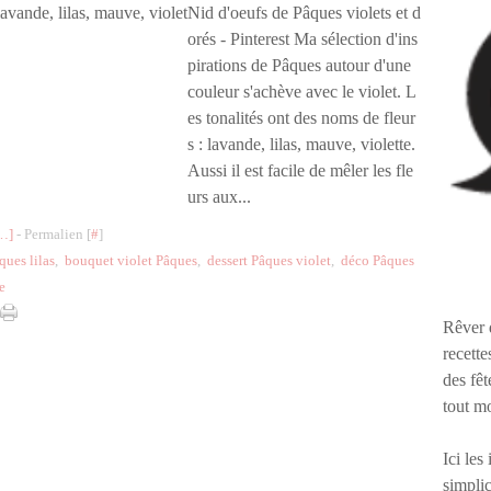
Nid d'oeufs de Pâques violets et d
orés - Pinterest Ma sélection d'ins
pirations de Pâques autour d'une
couleur s'achève avec le violet. L
es tonalités ont des noms de fleur
s : lavande, lilas, mauve, violette.
Aussi il est facile de mêler les fle
urs aux...
…
]
- Permalien [
#
]
ques lilas
,
bouquet violet Pâques
,
dessert Pâques violet
,
déco Pâques
e
Rêver 
recette
des fêt
tout m
Ici les
simplic