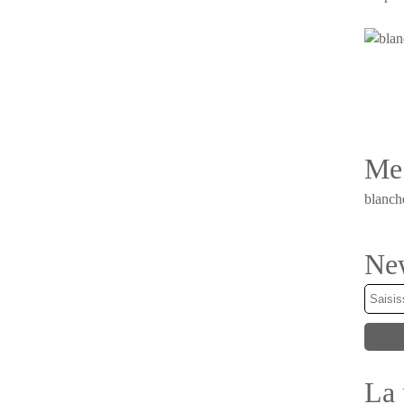
Me 
blanch
New
La 