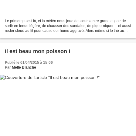
Le printemps est là, et la météo nous joue des tours entre grand espoir de
sortir en tenue légère, de chausser des sandales, de pique-niquer ... et aussi
rester cloué au lit pour cause de rhume aggravé. Alors même si le thé au
citron et le miel ont été...
Il est beau mon poisson !
Publié le 01/04/2015 à 15:06
Par
Melle Blanche