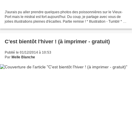
J'aurais pu aller prendre quelques photos des poissonnières sur le Vieux-
Port mais le mistral est fort aujourd'hui. Du coup, je partage avec vous de
jolies illustrations pleines d'écailles. Partie remise ! * Illustration - Tumblr * *
Illustration - Jim...
C'est bientôt l'hiver ! (à imprimer - gratuit)
Publié le 01/12/2014 à 10:53
Par
Melle Blanche