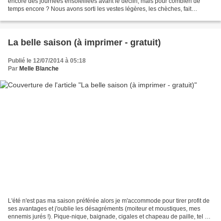
encore des journées ensoleillées avant le déclin, mais pour combien de
temps encore ? Nous avons sorti les vestes légères, les chèches, fait
prendre l'air cette semaine aux...
La belle saison (à imprimer - gratuit)
Publié le 12/07/2014 à 05:18
Par
Melle Blanche
L'été n'est pas ma saison préférée alors je m'accommode pour tirer profit de
ses avantages et j'oublie les désagréments (moiteur et moustiques, mes
ennemis jurés !). Pique-nique, baignade, cigales et chapeau de paille, tel est