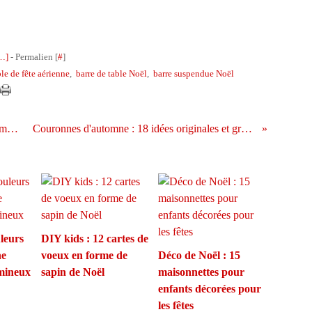
…
]
- Permalien [
#
]
le de fête aérienne
,
barre de table Noël
,
barre suspendue Noël
Recettes sucrées : 10 trompe l'oeil de champignons (le dernier est bluffant !)
Couronnes d'automne : 18 idées originales et graphiques avec des éléments naturels
uleurs
DIY kids : 12 cartes de
ne
voeux en forme de
Déco de Noël : 15
umineux
sapin de Noël
maisonnettes pour
enfants décorées pour
les fêtes