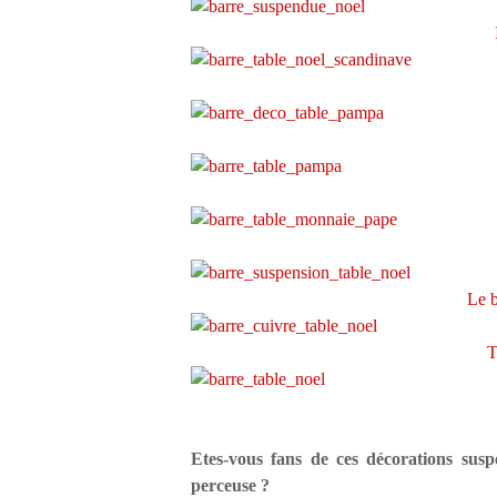
Le b
T
Etes-vous fans de ces décorations sus
perceuse ?