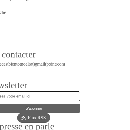
contacter
ecestbientotnoel(at)gmail(point)com
sletter
Flux RSS
presse en parle