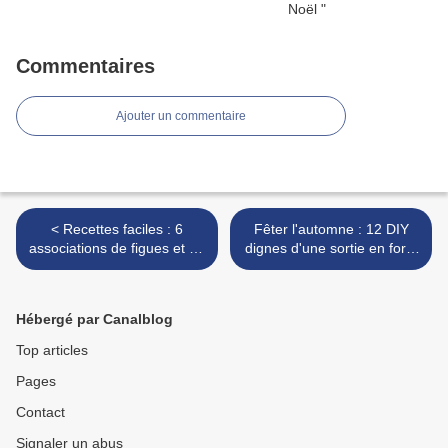
Commentaires
Ajouter un commentaire
< Recettes faciles : 6
Fêter l'automne : 12 DIY
associations de figues et de
dignes d'une sortie en forêt
fromage (dont un crinkle filo
>
cake)
Hébergé par Canalblog
Top articles
Pages
Contact
Signaler un abus