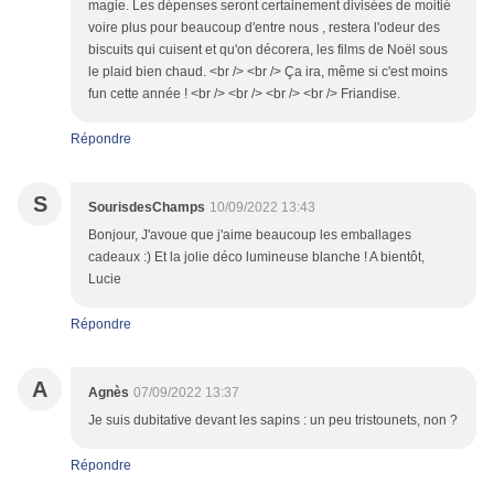
magie. Les dépenses seront certainement divisées de moitié
voire plus pour beaucoup d'entre nous , restera l'odeur des
biscuits qui cuisent et qu'on décorera, les films de Noël sous
le plaid bien chaud. <br /> <br /> Ça ira, même si c'est moins
fun cette année ! <br /> <br /> <br /> <br /> Friandise.
Répondre
S
SourisdesChamps
10/09/2022 13:43
Bonjour, J'avoue que j'aime beaucoup les emballages
cadeaux :) Et la jolie déco lumineuse blanche ! A bientôt,
Lucie
Répondre
A
Agnès
07/09/2022 13:37
Je suis dubitative devant les sapins : un peu tristounets, non ?
Répondre