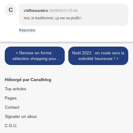
C
chiffonsandco
29/08/2022 05:48
moi, le traditionnel, ça me va plutôt !
Répondre
< Remise en forme :
Noël 2022 : en route vers la
sélection shopping pour
sobriété heureuse ! >
s'équiper joliment (fitness &
yoga)
Hébergé par Canalblog
Top articles
Pages
Contact
Signaler un abus
C.G.U.