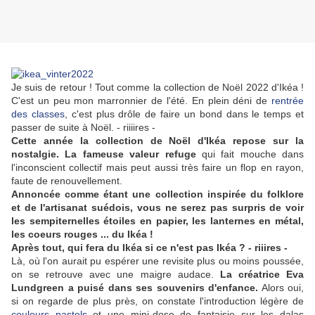
Je suis de retour ! Tout comme la collection de Noël 2022 d'Ikéa !
C'est un peu mon marronnier de l'été. En plein déni de
rentrée
des classes
, c'est plus drôle de faire un bond dans le temps et
passer de suite à Noël. - riiiires -
Cette année la collection de Noël d'Ikéa repose sur la
nostalgie. La fameuse valeur refuge
qui fait mouche dans
l'inconscient collectif mais peut aussi très faire un flop en rayon,
faute de renouvellement.
Annoncée comme étant une collection inspirée du folklore
et de l'artisanat suédois, vous ne serez pas surpris de voir
les sempiternelles étoiles en papier, les lanternes en métal,
les coeurs rouges ... du Ikéa !
Après tout, qui fera du Ikéa si ce n'est pas Ikéa ? - riiires -
Là, où l'on aurait pu espérer une revisite plus ou moins poussée,
on se retrouve avec une maigre audace.
La créatrice Eva
Lundgreen a puisé dans ses souvenirs d'enfance.
Alors oui,
si on regarde de plus près, on constate l'introduction légère de
couleurs pastels
et une mini-dose de fantaisie sur les dalas