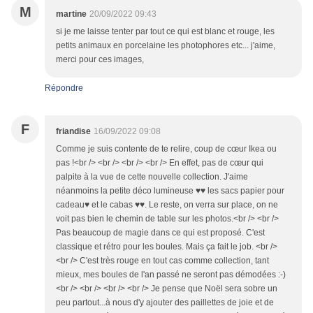
M
martine
20/09/2022 09:43
si je me laisse tenter par tout ce qui est blanc et rouge, les
petits animaux en porcelaine les photophores etc... j'aime,
merci pour ces images,
Répondre
F
friandise
16/09/2022 09:08
Comme je suis contente de te relire, coup de cœur Ikea ou
pas !<br /> <br /> <br /> <br /> En effet, pas de cœur qui
palpite à la vue de cette nouvelle collection. J'aime
néanmoins la petite déco lumineuse ♥♥ les sacs papier pour
cadeau♥ et le cabas ♥♥. Le reste, on verra sur place, on ne
voit pas bien le chemin de table sur les photos.<br /> <br />
Pas beaucoup de magie dans ce qui est proposé. C'est
classique et rétro pour les boules. Mais ça fait le job. <br />
<br /> C'est très rouge en tout cas comme collection, tant
mieux, mes boules de l'an passé ne seront pas démodées :-)
<br /> <br /> <br /> <br /> Je pense que Noël sera sobre un
peu partout...à nous d'y ajouter des paillettes de joie et de