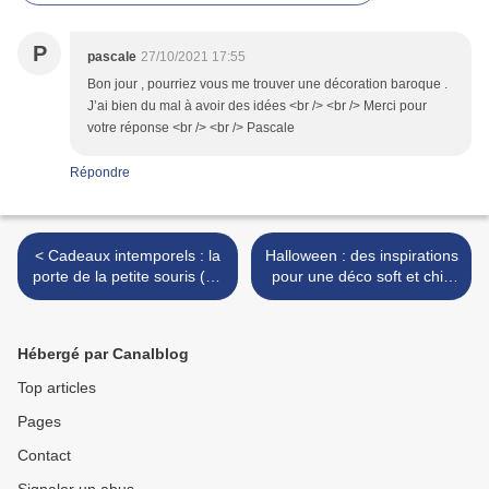
P
pascale
27/10/2021 17:55
Bon jour , pourriez vous me trouver une décoration baroque .
J’ai bien du mal à avoir des idées <br /> <br /> Merci pour
votre réponse <br /> <br /> Pascale
Répondre
< Cadeaux intemporels : la
Halloween : des inspirations
porte de la petite souris (ou
pour une déco soft et chic
du lutin de Noël) décorée
(esprit cabinet de
pour Noël
curiosités) >
Hébergé par Canalblog
Top articles
Pages
Contact