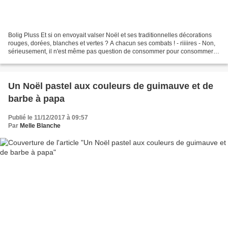
Bolig Pluss Et si on envoyait valser Noël et ses traditionnelles décorations
rouges, dorées, blanches et vertes ? A chacun ses combats ! - riiiires - Non,
sérieusement, il n'est même pas question de consommer pour consommer.
Prenons l'exemple des bougies...
Un Noël pastel aux couleurs de guimauve et de
barbe à papa
Publié le 11/12/2017 à 09:57
Par
Melle Blanche