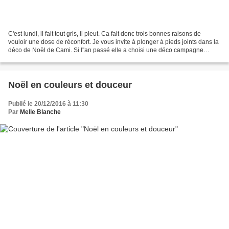
C'est lundi, il fait tout gris, il pleut. Ca fait donc trois bonnes raisons de
vouloir une dose de réconfort. Je vous invite à plonger à pieds joints dans la
déco de Noël de Cami. Si l''an passé elle a choisi une déco campagne
française, cette fois-ci...
Noël en couleurs et douceur
Publié le 20/12/2016 à 11:30
Par
Melle Blanche