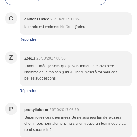
C
chiffonsandco
26/10/2017 11:39
le rendu est vraiment bluffant : j'adore!
Répondre
Z
Zoe13
26/10/2017 08:56
J'adore l'idée, je sens que je vais tenter de convaincre
l'homme de la maison ;)<br /> <br /> merci à toi pour ces
belles suggestions !
Répondre
P
prettylittletrut
26/10/2017 08:39
Super jolies ces cheminees! Je ne suis pas fan de fausses
cheminees normalement mais si on trouve un bon modele ca
rend super joli :)