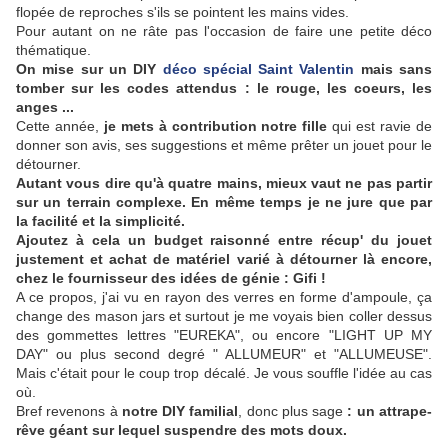
flopée de reproches s'ils se pointent les mains vides.
Pour autant on ne râte pas l'occasion de faire une petite déco
thématique.
On mise sur un DIY
déco spécial Saint Valentin
mais sans
tomber sur les codes attendus : le rouge, les coeurs, les
anges ...
Cette année,
je mets à contribution notre fille
qui est ravie de
donner son avis, ses suggestions et même prêter un jouet pour le
détourner.
Autant vous dire qu'à quatre mains, mieux vaut ne pas partir
sur un terrain complexe. En même temps je ne jure que par
la facilité et la simplicité.
Ajoutez à cela un budget raisonné entre récup' du jouet
justement et achat de matériel varié à détourner là encore,
chez le fournisseur des idées de génie : Gifi !
A ce propos, j'ai vu en rayon des verres en forme d'ampoule, ça
change des mason jars et surtout je me voyais bien coller dessus
des gommettes lettres "EUREKA", ou encore "LIGHT UP MY
DAY" ou plus second degré " ALLUMEUR" et "ALLUMEUSE".
Mais c'était pour le coup trop décalé. Je vous souffle l'idée au cas
où.
Bref revenons à
notre DIY familial
, donc plus sage
: un attrape-
rêve géant sur lequel suspendre des mots doux.