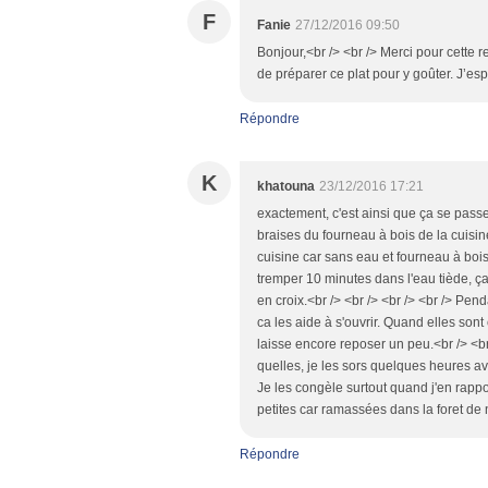
F
Fanie
27/12/2016 09:50
Bonjour,<br /> <br /> Merci pour cette 
de préparer ce plat pour y goûter. J’es
Répondre
K
khatouna
23/12/2016 17:21
exactement, c'est ainsi que ça se pass
braises du fourneau à bois de la cuisi
cuisine car sans eau et fourneau à bois !
tremper 10 minutes dans l'eau tiède, ça
en croix.<br /> <br /> <br /> <br /> Pen
ca les aide à s'ouvrir. Quand elles sont
laisse encore reposer un peu.<br /> <br
quelles, je les sors quelques heures avan
Je les congèle surtout quand j'en rapp
petites car ramassées dans la foret de
Répondre