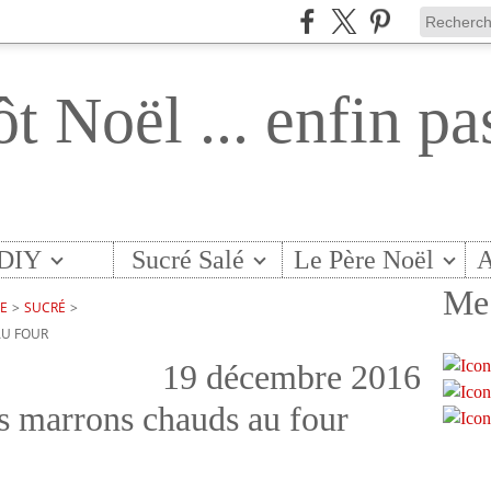
ôt Noël ... enfin pa
DIY
Sucré Salé
Le Père Noël
A
Me 
TE
>
SUCRÉ
>
AU FOUR
19 décembre 2016
les marrons chauds au four