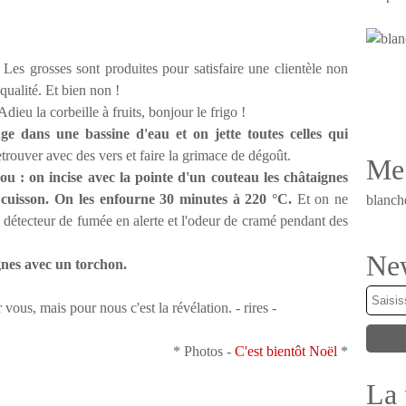
Les grosses sont produites pour satisfaire une clientèle non
qualité. Et bien non !
dieu la corbeille à fruits, bonjour le frigo !
nge dans une bassine d'eau et on jette toutes celles qui
etrouver avec des vers et faire la grimace de dégoût.
Me 
u : on incise avec la pointe d'un couteau les châtaignes
 cuisson. On les enfourne 30 minutes à 220 °C.
Et on ne
blanch
e détecteur de fumée en alerte et l'odeur de cramé pendant des
New
ignes avec un torchon.
 vous, mais pour nous c'est la révélation. - rires -
* Photos -
C'est bientôt Noël
*
La 