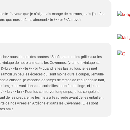
recette. J’avoue que je n’ai jamais mangé de marrons, mais j’ai hâte
père que mes enfants aimeront.<br /> <br /> Au revoir
e chez nous depuis des années ! Sauf quand on les grilles sur les
ne vintage de notre ami dans les Cévennes. (vraiment vintage sa
)<br /> <br /> <br /> <br /> quand je les fais au four, je les met
 ramolli un peu les écorces qui sont moins dure à couper, j'entaille
dant la cuisson, je vaporise de temps de temps de l'eau dans le four,
 cuites, elles vont dans une corbeilles doublée de linge, et je les
 /> <br /> <br /> Pour les conserver longtemps, je les congèle tel
t de les préparer, je les mets à l'eau tiède avant de les entailler...
orte de nos virées en Ardèche et dans les Cévennes. Elles sont
 nos amis.