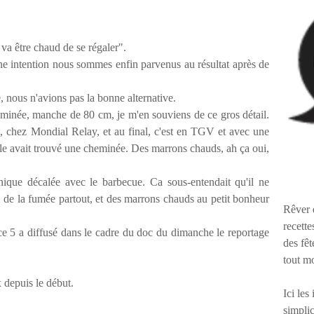
 va être chaud de se régaler".
e intention nous sommes enfin parvenus au résultat après de
e, nous n'avions pas la bonne alternative.
eminée, manche de 80 cm, je m'en souviens de ce gros détail.
, chez Mondial Relay, et au final, c'est en TGV et avec une
le avait trouvé une cheminée. Des marrons chauds, ah ça oui,
nique décalée avec le barbecue. Ca sous-entendait qu'il ne
is, de la fumée partout, et des marrons chauds au petit bonheur
Rêver 
recette
e 5 a diffusé dans le cadre du doc du dimanche le reportage
des fêt
tout m
x depuis le début.
Ici les
simplic