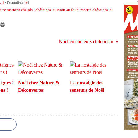
…
]
- Permalien [
#
]
ette marrons chauds
,
châtaigne cuisson au four
,
recette châtaigne au
Noël en couleurs et douceur
ignes !
Noël chez Nature &
La nostalgie des
ns !
Découvertes
senteurs de Noël