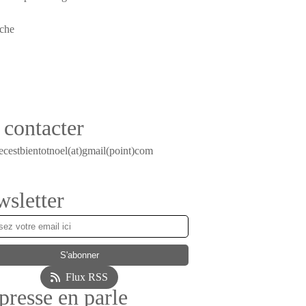
contacter
ecestbientotnoel(at)gmail(point)com
sletter
Flux RSS
presse en parle