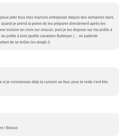
je peux jeter tous mes marrons entreposer depuis des semaines dans
n quand je prend la peine de les préparer directement après les
ne incision en croix sur chacun, puis je les dispose sur ma poêle à
 du poêle à bois (poêle canadien Bullerjan ) ... on patiente
tant de se brûler les doigts !)
i je connaissais déjà la cuisson au four, pour le reste c'est très
es ! Bisous