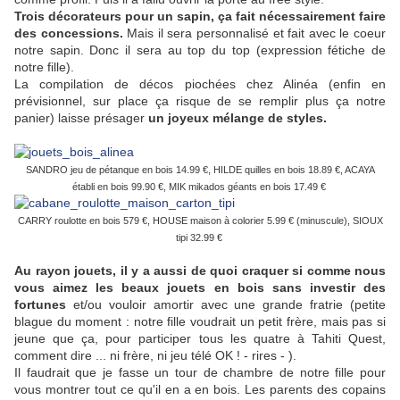
Trois décorateurs pour un sapin, ça fait nécessairement faire
des concessions.
Mais il sera personnalisé et fait avec le coeur
notre sapin. Donc il sera au top du top (expression fétiche de
notre fille).
La compilation de décos piochées chez Alinéa (enfin en
prévisionnel, sur place ça risque de se remplir plus ça notre
panier) laisse présager
un joyeux mélange de styles.
SANDRO jeu de pétanque en bois 14.99 €, HILDE quilles en bois 18.89 €, ACAYA
établi en bois 99.90 €, MIK mikados géants en bois 17.49 €
CARRY roulotte en bois 579 €, HOUSE maison à colorier 5.99 € (minuscule), SIOUX
tipi 32.99 €
Au rayon jouets, il y a aussi de quoi craquer si comme nous
vous aimez les beaux jouets en bois sans investir des
fortunes
et/ou vouloir amortir avec une grande fratrie (petite
blague du moment : notre fille voudrait un petit frère, mais pas si
jeune que ça, pour participer tous les quatre à Tahiti Quest,
comment dire ... ni frère, ni jeu télé OK ! - rires - ).
Il faudrait que je fasse un tour de chambre de notre fille pour
vous montrer tout ce qu'il en a en bois. Les parents des copains