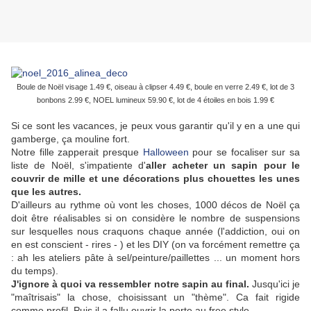
Boule de Noël visage 1.49 €, oiseau à clipser 4.49 €, boule en verre 2.49 €, l
ot de 3
bonbons 2.99 €, NOEL lumineux 59.90 €, lot de 4 étoiles en bois 1.99 €
Si ce sont les vacances, je peux vous garantir qu'il y en a une qui
gamberge, ça mouline fort.
Notre fille zapperait presque
Halloween
pour se focaliser sur sa
liste de Noël, s'impatiente d'
aller acheter un sapin pour le
couvrir de mille et une décorations plus chouettes les unes
que les autres.
D'ailleurs au rythme où vont les choses, 1000 décos de Noël ça
doit être réalisables si on considère le nombre de suspensions
sur lesquelles nous craquons chaque année (l'addiction, oui on
en est conscient - rires - ) et les DIY (on va forcément remettre ça
: ah les ateliers pâte à sel/peinture/paillettes ... un moment hors
du temps).
J'ignore à quoi va ressembler notre sapin au final.
Jusqu'ici je
"maîtrisais" la chose, choisissant un "thème". Ca fait rigide
comme profil. Puis il a fallu ouvrir la porte au free style.