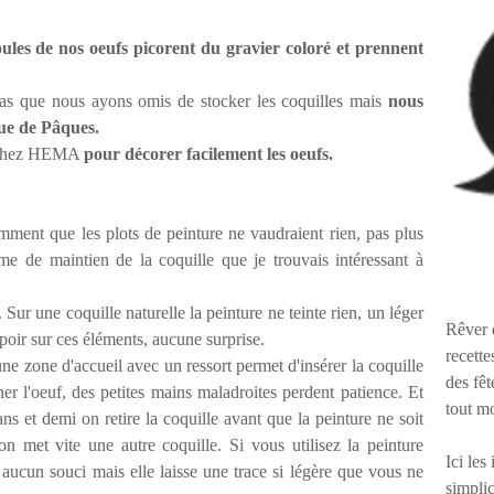
ules de nos oeufs picorent du gravier coloré et prennent
 pas que nous ayons omis de stocker les coquilles mais
nous
ue de Pâques.
it chez HEMA
pour décorer facilement les oeufs.
mment que les plots de peinture ne vaudraient rien, pas plus
me de maintien de la coquille que je trouvais intéressant à
r. Sur une coquille naturelle la peinture ne teinte rien, un léger
Rêver 
spoir sur ces éléments, aucune surprise.
recette
ne zone d'accueil avec un ressort permet d'insérer la coquille
des fêt
rner l'oeuf, des petites mains maladroites perdent patience. Et
tout m
ans et demi on retire la coquille avant que la peinture ne soit
on met vite une autre coquille. Si vous utilisez la peinture
Ici les
z aucun souci mais elle laisse une trace si légère que vous ne
simplic