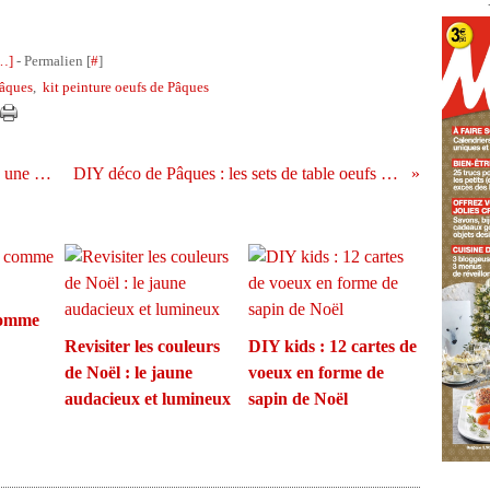
…
]
- Permalien [
#
]
Pâques
,
kit peinture oeufs de Pâques
La charlotte tiramisu version bleu comme une orange
DIY déco de Pâques : les sets de table oeufs au plat
comme
Revisiter les couleurs
DIY kids : 12 cartes de
de Noël : le jaune
voeux en forme de
audacieux et lumineux
sapin de Noël