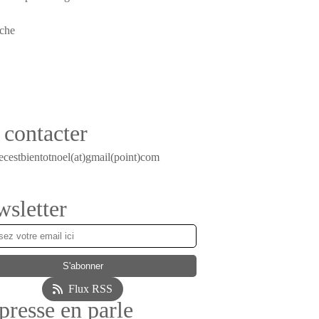
contacter
ecestbientotnoel(at)gmail(point)com
sletter
Flux RSS
presse en parle