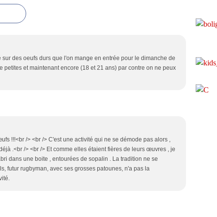
e sur des oeufs durs que l'on mange en entrée pour le dimanche de
e petites et maintenant encore (18 et 21 ans) par contre on ne peux
fs !!!<br /> <br /> C'est une activité qui ne se démode pas alors ,
déjà .<br /> <br /> Et comme elles étaient fières de leurs œuvres , je
bri dans une boite , entourées de sopalin . La tradition ne se
ils, futur rugbyman, avec ses grosses patounes, n'a pas la
ité.