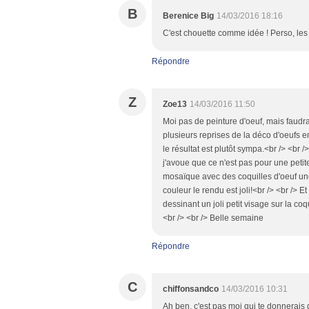
B
Berenice Big
14/03/2016 18:16
C'est chouette comme idée ! Perso, les
Répondre
Z
Zoe13
14/03/2016 11:50
Moi pas de peinture d'oeuf, mais faudra 
plusieurs reprises de la déco d'oeufs e
le résultat est plutôt sympa.<br /> <br
j'avoue que ce n'est pas pour une petite 
mosaïque avec des coquilles d'oeuf une
couleur le rendu est joli!<br /> <br /> Et
dessinant un joli petit visage sur la coq
<br /> <br /> Belle semaine
Répondre
C
chiffonsandco
14/03/2016 10:31
Ah ben, c'est pas moi qui te donnerais d