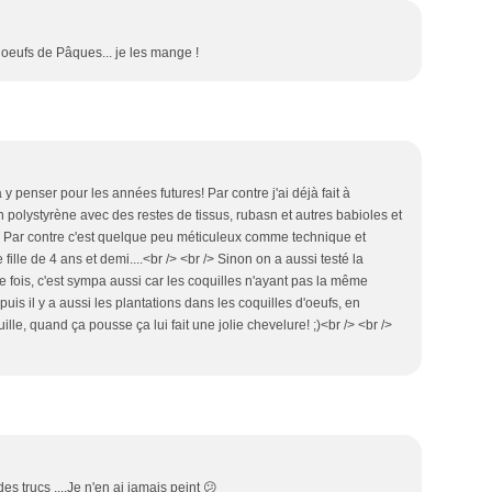
 oeufs de Pâques... je les mange !
y penser pour les années futures! Par contre j'ai déjà fait à
n polystyrène avec des restes de tissus, rubasn et autres babioles et
 /> Par contre c'est quelque peu méticuleux comme technique et
fille de 4 ans et demi....<br /> <br /> Sinon on a aussi testé la
 fois, c'est sympa aussi car les coquilles n'ayant pas la même
 puis il y a aussi les plantations dans les coquilles d'oeufs, en
uille, quand ça pousse ça lui fait une jolie chevelure! ;)<br /> <br />
es trucs ....Je n'en ai jamais peint 😕