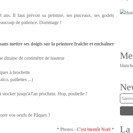
 ans. Il faut prévoir sa peinture, ses pinceaux, ses godets
t beaucoup de patience. Dommage !
ans mettre ses doigts sur la peinture fraîche et enchaîner
Me 
e dizaine de centimètre de hauteur
blanch
iques à brochette
lco, paillettes ...)
New
 à stocker jusqu'à l'an prochain. Hop, poubelle !
orer vos oeufs de Pâques ?
La 
* Photos -
C'est bientôt Noël
*