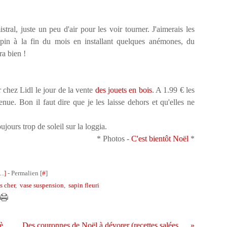
stral, juste un peu d'air pour les voir tourner. J'aimerais les
sapin à la fin du mois en installant quelques anémones, du
ra bien !
er chez Lidl le jour de la vente
des jouets en bois
. A 1.99 € les
tenue. Bon il faut dire que je les laisse dehors et qu'elles ne
oujours trop de soleil sur la loggia.
* Photos -
C'est bientôt Noël
*
…
]
- Permalien [
#
]
s cher
,
vase suspension
,
sapin fleuri
C'est Noël pendant 24 heures chez Ali (très bon plan)
Des couronnes de Noël à dévorer (recettes salées et sucrées)