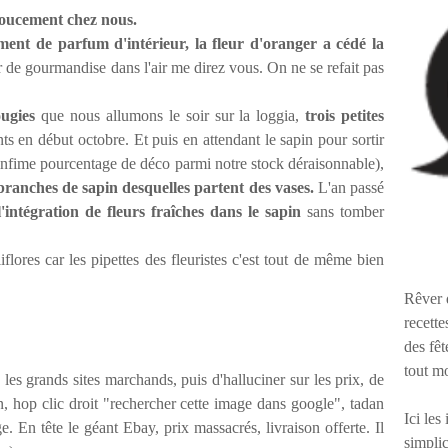
 doucement chez nous.
ent de parfum d'intérieur, la fleur d'oranger a cédé la
de gourmandise dans l'air me direz vous. On ne se refait pas
ugies
que nous allumons le soir sur la loggia,
trois petites
s en début octobre. Et puis en attendant le sapin pour sortir
un infime pourcentage de déco parmi notre stock déraisonnable),
branches de sapin desquelles partent des vases.
L'an passé
l'intégration de fleurs fraîches dans le sapin
sans tomber
iflores car les pipettes des fleuristes c'est tout de même bien
Rêver 
recette
des fêt
tout m
les grands sites marchands, puis d'halluciner sur les prix, de
on, hop clic droit "rechercher cette image dans google", tadan
Ici les
ge. En tête le géant Ebay, prix massacrés, livraison offerte. Il
simplic