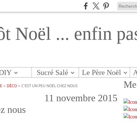
ôt Noël ... enfin pa
DIY
Sucré Salé
Le Père Noël
A
Me 
TE
>
DÉCO
>
C'EST UN PEU NOËL CHEZ NOUS
11 novembre 2015
ez nous