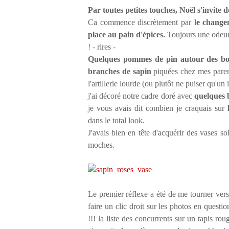
Par toutes petites touches, Noël s'invite
Ca commence discrètement par l
e changem
place au pain d'épices.
Toujours une odeur 
! - rires -
Quelques pommes de pin autour des bo
branches de sapin
piquées chez mes parent
l'artillerie lourde (ou plutôt ne puiser qu'
j'ai décoré notre cadre doré avec
quelques 
je vous avais dit combien je craquais sur
dans le total look.
J'avais bien en tête d'acquérir des vases sol
moches.
Le premier réflexe a été de me tourner vers 
faire un clic droit sur les photos en questi
!!! la liste des concurrents sur un tapis rou