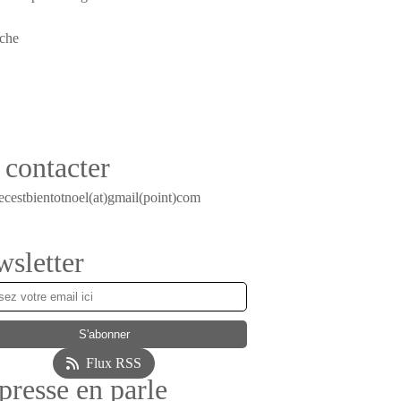
contacter
ecestbientotnoel(at)gmail(point)com
sletter
Flux RSS
presse en parle