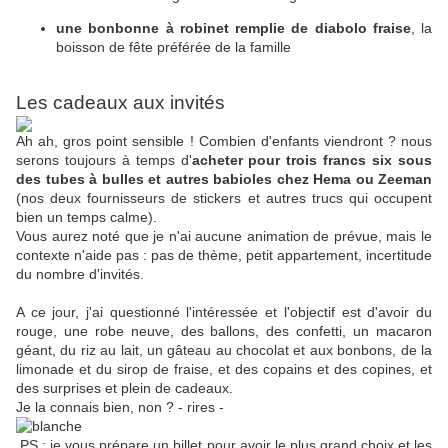
une bonbonne à robinet remplie de
diabolo fraise
, la
boisson de fête préférée de la famille
Les cadeaux aux invités
Ah ah, gros point sensible ! Combien d'enfants viendront ? nous
serons toujours à temps d'
acheter pour trois francs six sous
des tubes à bulles et autres babioles chez Hema ou Zeeman
(nos deux fournisseurs de stickers et autres trucs qui occupent
bien un temps calme).
Vous aurez noté que je n'ai aucune animation de prévue, mais le
contexte n'aide pas : pas de thème, petit appartement, incertitude
du nombre d'invités.
A ce jour, j'ai questionné l'intéressée et l'objectif est d'avoir du
rouge, une robe neuve, des ballons, des confetti, un macaron
géant, du riz au lait, un gâteau au chocolat et aux bonbons, de la
limonade et du sirop de fraise, et des copains et des copines, et
des surprises et plein de cadeaux.
Je la connais bien, non ? - rires -
PS : je vous prépare un billet pour avoir le plus grand choix et les