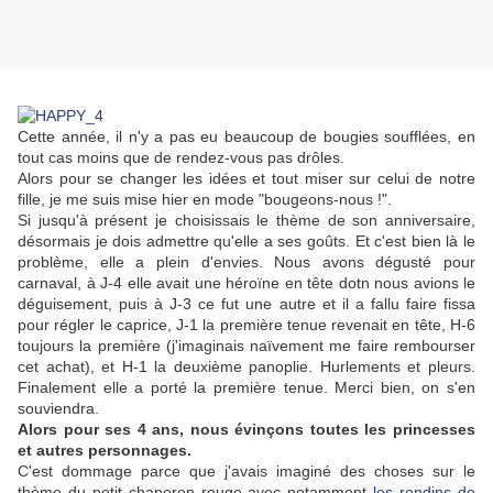
Cette année, il n'y a pas eu beaucoup de bougies soufflées, en
tout cas moins que de rendez-vous pas drôles.
Alors pour se changer les idées et tout miser sur celui de notre
fille, je me suis mise hier en mode "bougeons-nous !".
Si jusqu'à présent je choisissais le thème de son anniversaire,
désormais je dois admettre qu'elle a ses goûts. Et c'est bien là le
problème, elle a plein d'envies. Nous avons dégusté pour
carnaval, à J-4 elle avait une héroïne en tête dotn nous avions le
déguisement, puis à J-3 ce fut une autre et il a fallu faire fissa
pour régler le caprice, J-1 la première tenue revenait en tête, H-6
toujours la première (j'imaginais naïvement me faire rembourser
cet achat), et H-1 la deuxième panoplie. Hurlements et pleurs.
Finalement elle a porté la première tenue. Merci bien, on s'en
souviendra.
Alors pour ses 4 ans, nous évinçons toutes les princesses
et autres personnages.
C'est dommage parce que j'avais imaginé des choses sur le
thème du petit chaperon rouge avec notamment
les rondins de