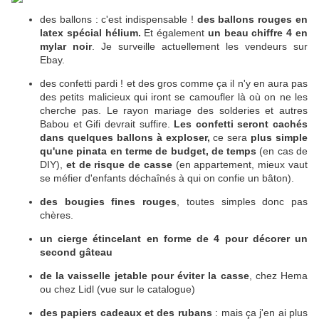
des ballons : c'est indispensable !
des ballons rouges en
latex spécial hélium.
Et également
un beau chiffre 4 en
mylar noir
. Je surveille actuellement les vendeurs sur
Ebay.
des confetti pardi ! et des gros comme ça il n'y en aura pas
des petits malicieux qui iront se camoufler là où on ne les
cherche pas. Le rayon mariage des solderies et autres
Babou et Gifi devrait suffire.
Les confetti seront cachés
dans quelques ballons à exploser,
ce sera
plus simple
qu'une pinata en terme de budget, de temps
(en cas de
DIY),
et de risque de casse
(en appartement, mieux vaut
se méfier d'enfants déchaînés à qui on confie un bâton).
des bougies fines rouges
, toutes simples donc pas
chères.
un cierge étincelant en forme de 4 pour décorer un
second gâteau
de la vaisselle jetable pour éviter la casse
, chez Hema
ou chez Lidl (vue sur le catalogue)
des papiers cadeaux et des rubans
: mais ça j'en ai plus