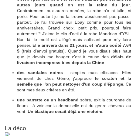
autres jours quand on est la reine du jour
.
Contrairement aux autres années, la robe n'a ni tulle, ni
perle. Pour autant je ne la trouve absolument pas passe-
partout. Je l'ai trouvée sur Ebay comme pour tous les
anniversaires. Grand choix, petit prix, pourquoi faire
autrement ? J'aime le clin d'oeil à la robe Mondrian d'YSL.
Bon là, le motif est allégé mais suffisant pour m'y faire
penser.
Elle arrivera dans 21 jours, et m'aura coûté 7.64
$
(frais d'envoi gratuits). Quand je vous disais plus haut
que je devais me bouger c'est à cause des
délais de
livraison incompressibles depuis la Chine
.
des sandales noires
: simples mais efficaces. Elles
viennent de chez Gémo, j'apprécie
le scratch et la
semelle que l'on peut nettoyer d'un coup d'éponge.
Ce
sont mes deux critères en été.
une barrette ou un headband
sobre, exit la couronne de
fleurs : à voir car la demoiselle est du genre cheveux au
vent.
Un élastique serait déjà une victoire.
La déco