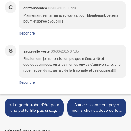
C
chiffonsandco
03/06/2015 11:23
Maintenant, j'en ai fini avec tout ça : ouf! Maintenant, ce sera
boum et soirée : youpiiii !
Répondre
S
sauterelle verte
03/06/2015 07:35
Finalement, je me rends compte que même à 40 et...
quelques années, on a les mêmes envies d'anniversaire: une
robe neuve, du riz au lait, de la limonade et des copines!!!!
Répondre
< La garde-robe d'été pour
Astuce : comment payer
une petite fille pas si sage
moins cher sa déco de fête
(shopping à moins de 25
sur Ebay >
euros)