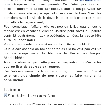
bois
récupérés chez mes parents. Ce n'était pas inoccent
puisque
notre fille adore par dessus tout le rouge. C'est SA
couleur,
mais elle la partage volontiers avec le Père Noël, les
pompiers avec l'envie de le devenir, et le petit chaperon rouge
dont elle a le déguisement,
Pour compliquer l'affaire, elle est née en juillet, quand tout le
monde est en vacances. Aucune visibilité pour savoir qui pourra
venir. Et contrairement aux précédentes années,
la petite fête
aura lieu chez nous.
Vous sentez combien ça sent un peu le quitte ou double ?
Et je la sais capable de bouder parce qu'elle ne veut pas voir un
cm² de rouge mais du bleu de la Reine des Neiges.
Ahhhhhhhhhh !!!
Aors, détaillons un peu cette planche d'inspiration qui n'est autre
que
ma liste de courses en images
.
J'ai d'ailleurs commencé
les achats en ligne : forcément ! c'est
tellement plus simple de tout trouver et faire marcher la
concurrence.
La tenue
c'est un peu l'élément clé,
on ne s'habille pas comme les