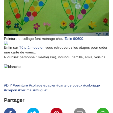
Peinture et collage font ménage chez
Tatie 90600
.
Enfin sur
Tête à modeler
, vous retrouverez les étapes pour créer
une carte de voeux.
N'oubliez personne : maître(sse), nounou, famille, amis, voisins
...
#DIY
#peinture
#collage
#papier
#carte de voeux
#coloriage
#crépon
#1er mai
#muguet
Partager