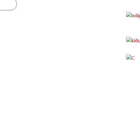
l Canalblog
Top articles
Contact
Signaler un abus
C.G.U.
Cookies et donnée