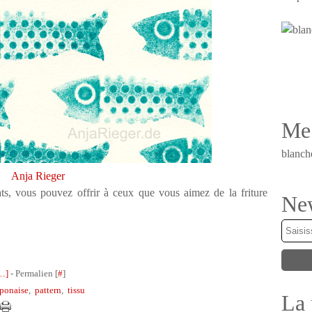
Me 
blanch
Anja Rieger
ts, vous pouvez offrir à ceux que vous aimez de la friture
New
…
]
- Permalien [
#
]
aponaise
,
pattern
,
tissu
La 