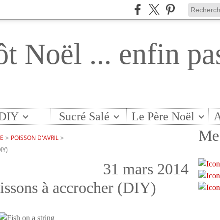
ôt Noël ... enfin pa
DIY
Sucré Salé
Le Père Noël
A
Me 
TE
>
POISSON D'AVRIL
>
IY)
31 mars 2014
poissons à accrocher (DIY)