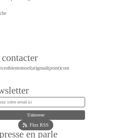
contacter
ecestbientotnoel(at)gmail(point)com
sletter
Flux RSS
presse en parle