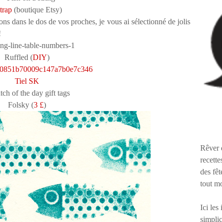
trap
(boutique Etsy)
ns dans le dos de vos proches, je vous ai sélectionné de jolis
!
Ruffled (
DIY
)
Tiel SK
Folsky (
3 £
)
Rêver 
recette
des fêt
tout m
Ici les
simplic