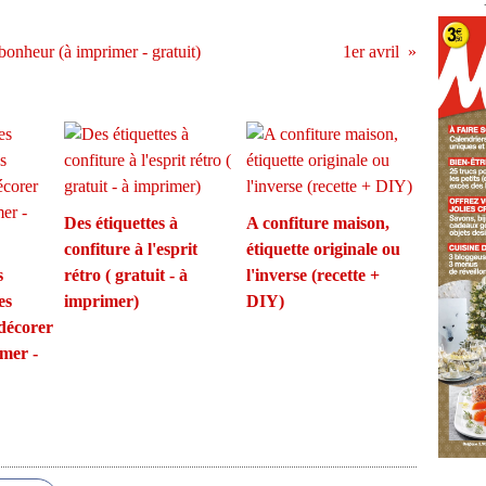
 bonheur (à imprimer - gratuit)
1er avril
Des étiquettes à
A confiture maison,
confiture à l'esprit
étiquette originale ou
s
rétro ( gratuit - à
l'inverse (recette +
es
imprimer)
DIY)
 décorer
imer -