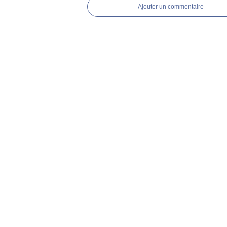
Ajouter un commentaire
Voir le profil de
Heidi_13
sur le portai