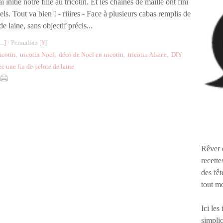
ai initié notre fille au tricotin. Et les chaînes de maille ont fini
els. Tout va bien ! - riiires - Face à plusieurs cabas remplis de
de laine, sans objectif précis...
…
]
- Permalien [
#
]
ricotin
,
tricotin Noël
,
déco de Noël en tricotin
,
tricotin Alsace
,
DIY
ec une fin de pelote de laine
Rêver 
recette
des fêt
tout m
Ici les
simplic