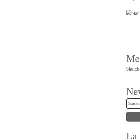
Me 
blanch
New
La 