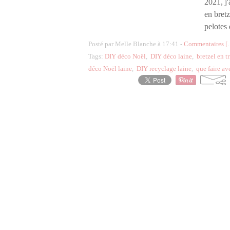
2021, j'
en bretz
pelotes 
Posté par Melle Blanche à 17:41 -
Commentaires [
Tags:
DIY déco Noël
,
DIY déco laine
,
bretzel en t
déco Noël laine
,
DIY recyclage laine
,
que faire av