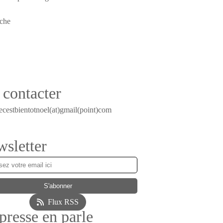
contacter
ecestbientotnoel(at)gmail(point)com
sletter
Flux RSS
presse en parle