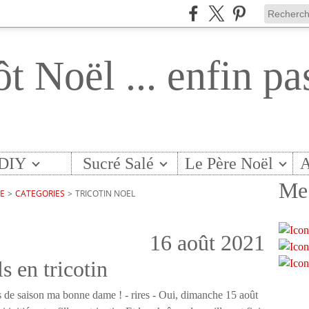
ôt Noël ... enfin pa
DIY
Sucré Salé
Le Père Noël
A
Me 
TE
>
CATEGORIES
>
TRICOTIN NOEL
16 août 2021
s en tricotin
s de saison ma bonne dame ! - rires - Oui, dimanche 15 août