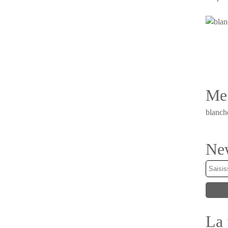
Me 
blanch
New
La 