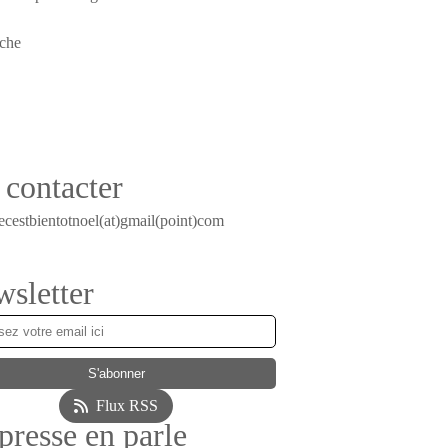
contacter
ecestbientotnoel(at)gmail(point)com
sletter
Flux RSS
presse en parle