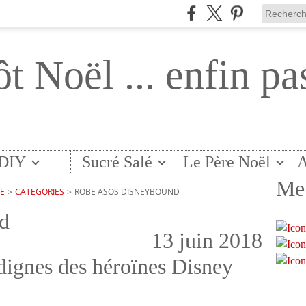
ôt Noël ... enfin pa
DIY
Sucré Salé
Le Père Noël
A
Me 
TE
>
CATEGORIES
>
ROBE ASOS DISNEYBOUND
nd
13 juin 2018
 dignes des héroïnes Disney