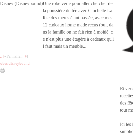
Une robe verte pour aller chercher de
la poussière de fée avec Clochette La
fête des mères étant passée, avec mes
12 cadeaux home made reçus (oui, da
ns la famille on ne fait rien à moitié, c
e n'est plus une étagère à cadeaux qu'i
l faut mais un meuble...
…
]
- Permalien [
#
]
robes disneybound
Rêver 
recette
des fêt
tout m
Ici les
simplic