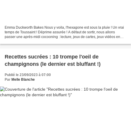
Emma Duckworth Bakes Nous y voila, l'hexagone est sous la pluie ! Un vrai
temps de Toussaint ! Déprime assurée ! A défaut de sortir, nous allons
passer une après-midi cocooning : lecture, jeux de cartes, jeux vidéos en
famille, et bien sûr le goûter gourmand...
Recettes sucrées : 10 trompe l'oeil de
champignons (le dernier est bluffant !)
Publié le 23/09/2023 à 07:00
Par
Melle Blanche