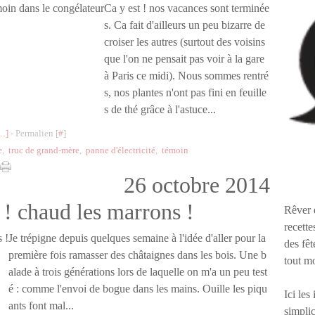
Ca y est ! nos vacances sont terminée
s. Ca fait d'ailleurs un peu bizarre de
croiser les autres (surtout des voisins
que l'on ne pensait pas voir à la gare
à Paris ce midi). Nous sommes rentré
s, nos plantes n'ont pas fini en feuille
s de thé grâce à l'astuce...
…
]
- Permalien [
#
]
e
,
truc de grand-mère
,
panne d'électricité
,
témoin
26 octobre 2014
 ! chaud les marrons !
Rêver 
recette
Je trépigne depuis quelques semaine à l'idée d'aller pour la
des fêt
première fois ramasser des châtaignes dans les bois. Une b
tout m
alade à trois générations lors de laquelle on m'a un peu test
é : comme l'envoi de bogue dans les mains. Ouille les piqu
Ici les
ants font mal...
simplic