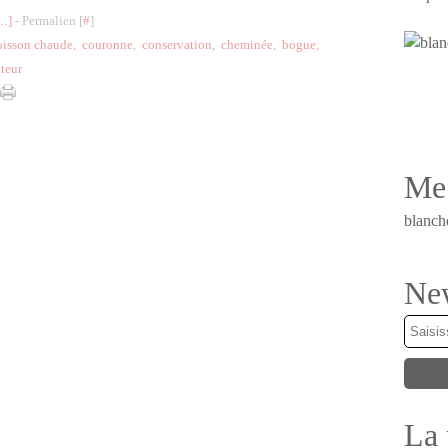
…
]
- Permalien [
#
]
oisson chaude
,
couronne
,
conservation
,
cheminée
,
bogue
,
teur
Me 
blanch
New
La 