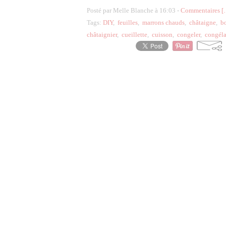
Posté par Melle Blanche à 16:03 -
Commentaires [
Tags:
DIY
,
feuilles
,
marrons chauds
,
châtaigne
,
b
châtaignier
,
cueillette
,
cuisson
,
congeler
,
congéla