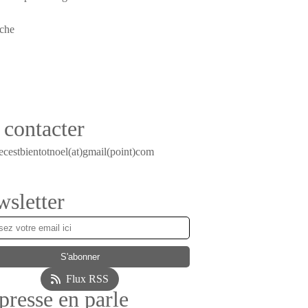
contacter
ecestbientotnoel(at)gmail(point)com
sletter
Flux RSS
presse en parle