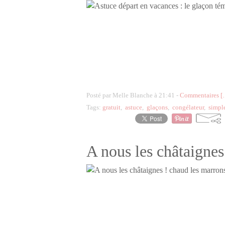
Posté par Melle Blanche à 21:41 -
Commentaires [
Tags:
gratuit
,
astuce
,
glaçons
,
congélateur
,
simpl
A nous les châtaignes