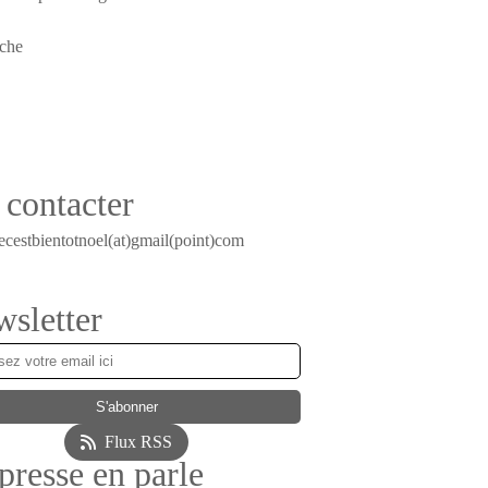
contacter
ecestbientotnoel(at)gmail(point)com
sletter
Flux RSS
presse en parle