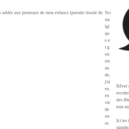
No
sta
lgi
qu
e e
t g
ou
rm
an
de,
j'ai
Rêver 
eu
recette
en
des fêt
vie
tout m
de
ret
Ici les
ro
simplic