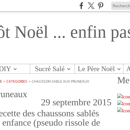
ôt Noël ... enfin pa
DIY
Sucré Salé
Le Père Noël
A
Me 
TE
>
CATEGORIES
>
CHAUSSON SABLE AUX PRUNEAUX
runeaux
29 septembre 2015
recette des chaussons sablés
enfance (pseudo rissole de