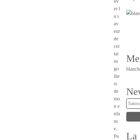
uv
er l
a s
av
eur
de
cer
tai
Me 
ns
go
blanch
ûte
rs
New
de
mo
n e
nfa
nc
e.
La 
Pa