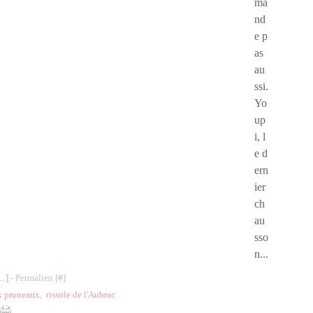
ma
nd
e p
as
au
ssi.
Yo
up
i, l
e d
ern
ier
ch
au
sso
n...
…
]
- Permalien [
#
]
x pruneaux
,
rissole de l'Aubrac