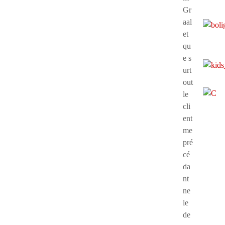
Gr
aal
et
qu
e s
urt
out
le
cli
ent
me
pré
cé
da
nt
ne
le
de