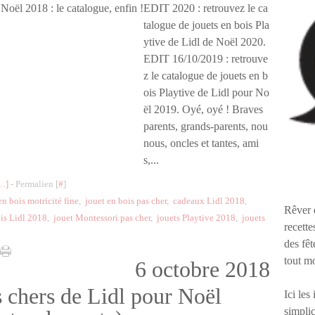
EDIT 2020 : retrouvez le ca
talogue de jouets en bois Pla
ytive de Lidl de Noël 2020.
EDIT 16/10/2019 : retrouve
z le catalogue de jouets en b
ois Playtive de Lidl pour No
ël 2019. Oyé, oyé ! Braves
parents, grands-parents, nou
nous, oncles et tantes, ami
s,...
…
]
- Permalien [
#
]
en bois motricité fine
,
jouet en bois pas cher
,
cadeaux Lidl 2018
,
Rêver 
ois Lidl 2018
,
jouet Montessori pas cher
,
jouets Playtive 2018
,
jouets
recette
des fêt
tout m
6 octobre 2018
s chers de Lidl pour Noël
Ici les
simplic