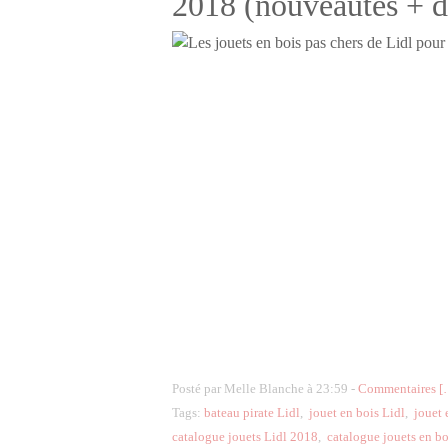
2018 (nouveautés + d
Posté par Melle Blanche à 23:59 -
Commentaires [
Tags:
bateau pirate Lidl
,
jouet en bois Lidl
,
jouet 
catalogue jouets Lidl 2018
,
catalogue jouets en b