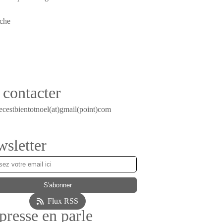
contacter
ecestbientotnoel(at)gmail(point)com
sletter
Flux RSS
presse en parle