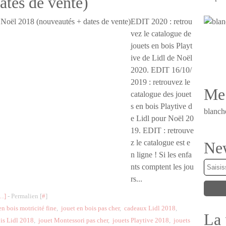
ates de vente)
EDIT 2020 : retrou
vez le catalogue de
jouets en bois Playt
ive de Lidl de Noël
2020. EDIT 16/10/
2019 : retrouvez le
Me 
catalogue des jouet
s en bois Playtive d
blanch
e Lidl pour Noël 20
19. EDIT : retrouve
z le catalogue est e
New
n ligne ! Si les enfa
nts comptent les jou
rs...
…
]
- Permalien [
#
]
en bois motricité fine
,
jouet en bois pas cher
,
cadeaux Lidl 2018
,
La 
ois Lidl 2018
,
jouet Montessori pas cher
,
jouets Playtive 2018
,
jouets