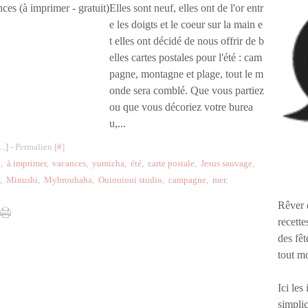
Elles sont neuf, elles ont de l'or entr
e les doigts et le coeur sur la main e
t elles ont décidé de nous offrir de b
elles cartes postales pour l'été : cam
pagne, montagne et plage, tout le m
onde sera comblé. Que vous partiez
ou que vous décoriez votre burea
u,...
…
]
- Permalien [
#
]
e
,
à imprimer
,
vacances
,
yumicha
,
été
,
carte postale
,
Jesus sauvage
,
,
Minushi
,
Mybrouhaha
,
Ouiouioui studio
,
campagne
,
mer
,
Rêver 
recette
des fêt
tout m
Ici les
simplic