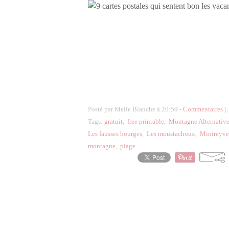
Posté par Melle Blanche à 20:59 -
Commentaires [
Tags:
gratuit
,
free printable
,
Montagne Alternativ
Les fausses bourges
,
Les moustachoux
,
Minireyve
montagne
,
plage