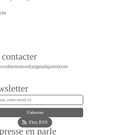
contacter
ecestbientotnoel(at)gmail(point)com
sletter
Flux RSS
presse en parle