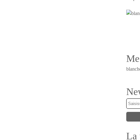
Me 
blanch
New
La 