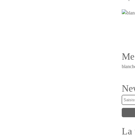
Me 
blanch
New
La 