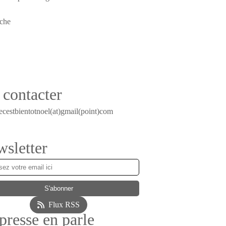
contacter
ecestbientotnoel(at)gmail(point)com
sletter
Flux RSS
presse en parle